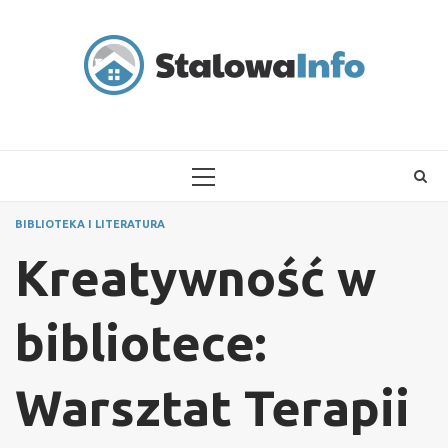
Skip
to
content
PRIMARY
MENU
BIBLIOTEKA I LITERATURA
Kreatywność w
bibliotece:
Warsztat Terapii