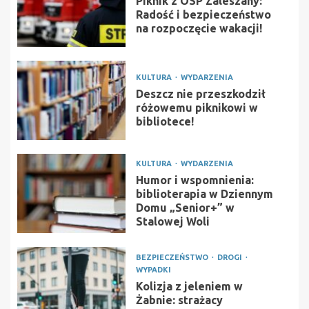
Piknik z OSP Zaleszany:
Radość i bezpieczeństwo
na rozpoczęcie wakacji!
KULTURA
WYDARZENIA
Deszcz nie przeszkodził
różowemu piknikowi w
bibliotece!
KULTURA
WYDARZENIA
Humor i wspomnienia:
biblioterapia w Dziennym
Domu „Senior+” w
Stalowej Woli
BEZPIECZEŃSTWO
DROGI
WYPADKI
Kolizja z jeleniem w
Żabnie: strażacy