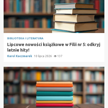
BIBLIOTEKA I LITERATURA
Lipcowe nowości książkowe w Filii nr 5: odkryj
letnie hity!
Karol Kaczmarek
10 lipca 2026
137