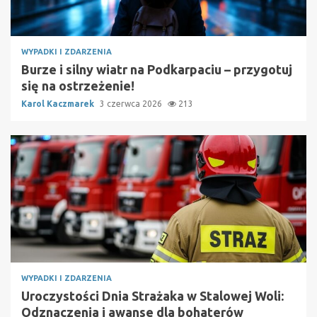
WYPADKI I ZDARZENIA
Burze i silny wiatr na Podkarpaciu – przygotuj
się na ostrzeżenie!
Karol Kaczmarek
3 czerwca 2026
213
WYPADKI I ZDARZENIA
Uroczystości Dnia Strażaka w Stalowej Woli:
Odznaczenia i awanse dla bohaterów