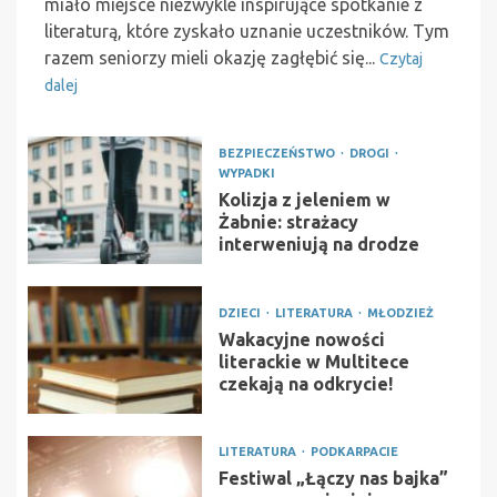
miało miejsce niezwykle inspirujące spotkanie z
literaturą, które zyskało uznanie uczestników. Tym
razem seniorzy mieli okazję zagłębić się...
Czytaj
dalej
BEZPIECZEŃSTWO
DROGI
WYPADKI
Kolizja z jeleniem w
Żabnie: strażacy
interweniują na drodze
DZIECI
LITERATURA
MŁODZIEŻ
Wakacyjne nowości
literackie w Multitece
czekają na odkrycie!
LITERATURA
PODKARPACIE
Festiwal „Łączy nas bajka”