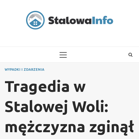
Skip
to
content
PRIMARY
MENU
WYPADKI I ZDARZENIA
Tragedia w
Stalowej Woli:
mężczyzna zginął