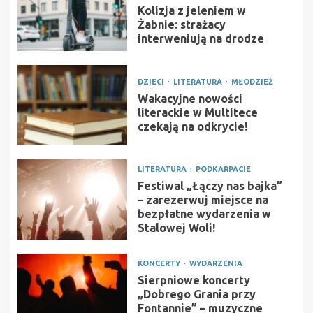
Kolizja z jeleniem w
Żabnie: strażacy
interweniują na drodze
DZIECI
LITERATURA
MŁODZIEŻ
Wakacyjne nowości
literackie w Multitece
czekają na odkrycie!
LITERATURA
PODKARPACIE
Festiwal „Łączy nas bajka”
– zarezerwuj miejsce na
bezpłatne wydarzenia w
Stalowej Woli!
KONCERTY
WYDARZENIA
Sierpniowe koncerty
„Dobrego Grania przy
Fontannie” – muzyczne