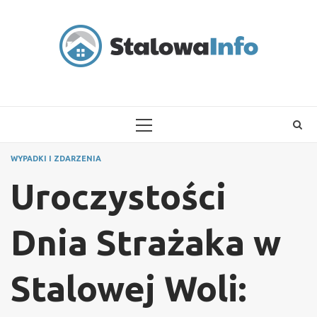
Skip
to
content
PRIMARY
MENU
WYPADKI I ZDARZENIA
Uroczystości
Dnia Strażaka w
Stalowej Woli: