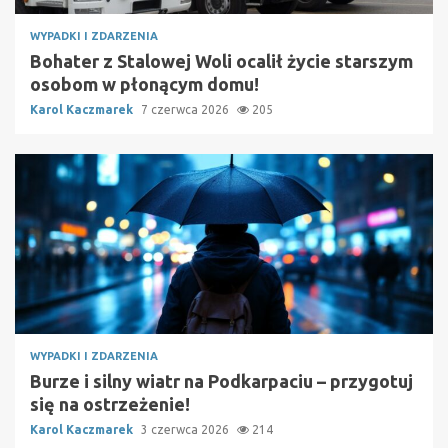
WYPADKI I ZDARZENIA
Bohater z Stalowej Woli ocalił życie starszym
osobom w płonącym domu!
Karol Kaczmarek
7 czerwca 2026
205
WYPADKI I ZDARZENIA
Burze i silny wiatr na Podkarpaciu – przygotuj
się na ostrzeżenie!
Karol Kaczmarek
3 czerwca 2026
214