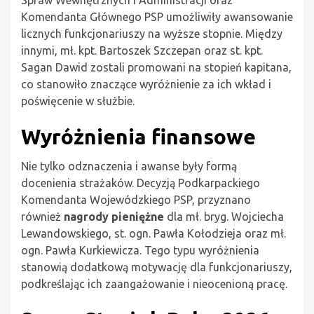
Spraw Wewnętrznych i Administracji oraz
Komendanta Głównego PSP umożliwiły awansowanie
licznych funkcjonariuszy na wyższe stopnie. Między
innymi, mł. kpt. Bartoszek Szczepan oraz st. kpt.
Sagan Dawid zostali promowani na stopień kapitana,
co stanowiło znaczące wyróżnienie za ich wkład i
poświęcenie w służbie.
Wyróżnienia finansowe
Nie tylko odznaczenia i awanse były formą
docenienia strażaków. Decyzją Podkarpackiego
Komendanta Wojewódzkiego PSP, przyznano
również
nagrody pieniężne
dla mł. bryg. Wojciecha
Lewandowskiego, st. ogn. Pawła Kołodzieja oraz mł.
ogn. Pawła Kurkiewicza. Tego typu wyróżnienia
stanowią dodatkową motywację dla funkcjonariuszy,
podkreślając ich zaangażowanie i nieocenioną pracę.