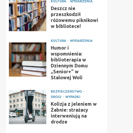
KULTURA
WYDARZENIA
Deszcz nie
przeszkodził
różowemu piknikowi
w bibliotece!
KULTURA
WYDARZENIA
Humor i
wspomnienia:
biblioterapia w
Dziennym Domu
„Senior+” w
Stalowej Woli
BEZPIECZEŃSTWO
DROGI
WYPADKI
Kolizja z jeleniem w
Żabnie: strażacy
interweniują na
drodze