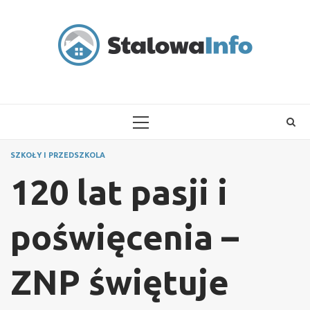
Skip
to
content
PRIMARY
MENU
SZKOŁY I PRZEDSZKOLA
120 lat pasji i
poświęcenia –
ZNP świętuje