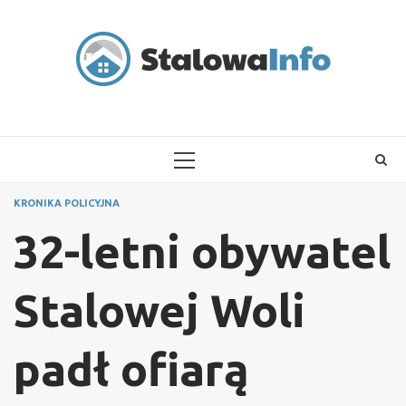
Skip
to
content
PRIMARY
MENU
KRONIKA POLICYJNA
32-letni obywatel
Stalowej Woli
padł ofiarą