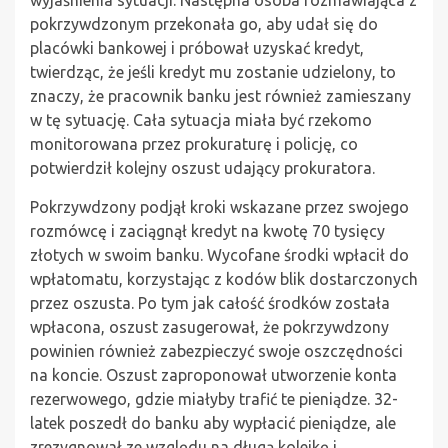
pokrzywdzonym przekonała go, aby udał się do
placówki bankowej i próbował uzyskać kredyt,
twierdząc, że jeśli kredyt mu zostanie udzielony, to
znaczy, że pracownik banku jest również zamieszany
w tę sytuację. Cała sytuacja miała być rzekomo
monitorowana przez prokuraturę i policję, co
potwierdził kolejny oszust udający prokuratora.
Pokrzywdzony podjął kroki wskazane przez swojego
rozmówcę i zaciągnął kredyt na kwotę 70 tysięcy
złotych w swoim banku. Wycofane środki wpłacił do
wpłatomatu, korzystając z kodów blik dostarczonych
przez oszusta. Po tym jak całość środków została
wpłacona, oszust zasugerował, że pokrzywdzony
powinien również zabezpieczyć swoje oszczędności
na koncie. Oszust zaproponował utworzenie konta
rezerwowego, gdzie miałyby trafić te pieniądze. 32-
latek poszedł do banku aby wypłacić pieniądze, ale
zrezygnował ze względu na długą kolejkę i