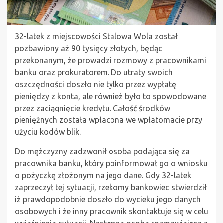
32-latek z miejscowości Stalowa Wola został
pozbawiony aż 90 tysięcy złotych, będąc
przekonanym, że prowadzi rozmowy z pracownikami
banku oraz prokuratorem. Do utraty swoich
oszczędności doszło nie tylko przez wypłatę
pieniędzy z konta, ale również było to spowodowane
przez zaciągnięcie kredytu. Całość środków
pieniężnych została wpłacona we wpłatomacie przy
użyciu kodów blik.
Do mężczyzny zadzwonił osoba podająca się za
pracownika banku, który poinformował go o wniosku
o pożyczkę złożonym na jego dane. Gdy 32-latek
zaprzeczył tej sytuacji, rzekomy bankowiec stwierdził
iż prawdopodobnie doszło do wycieku jego danych
osobowych i że inny pracownik skontaktuje się w celu
wyjaśnienia sytuacji. Następna osoba rozmawiająca z