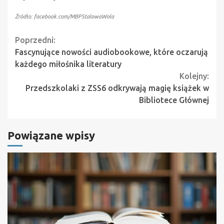
Źródło: facebook.com/MBPStalowaWola
Continue
Poprzedni:
Fascynujące nowości audiobookowe, które oczarują
Reading
każdego miłośnika literatury
Kolejny:
Przedszkolaki z ZSS6 odkrywają magię książek w
Bibliotece Głównej
Powiązane wpisy