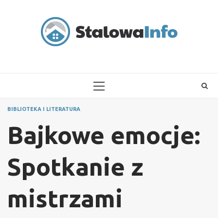
Skip
to
content
PRIMARY
MENU
BIBLIOTEKA I LITERATURA
Bajkowe emocje:
Spotkanie z
mistrzami