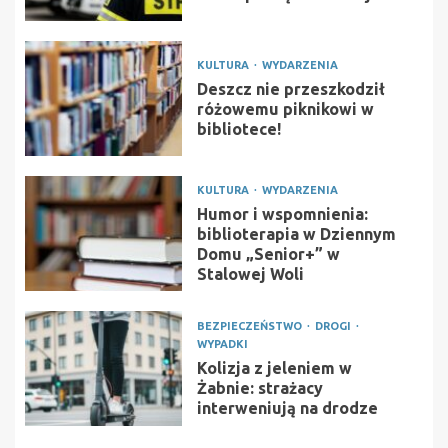
KULTURA
WYDARZENIA
Deszcz nie przeszkodził
różowemu piknikowi w
bibliotece!
KULTURA
WYDARZENIA
Humor i wspomnienia:
biblioterapia w Dziennym
Domu „Senior+” w
Stalowej Woli
BEZPIECZEŃSTWO
DROGI
WYPADKI
Kolizja z jeleniem w
Żabnie: strażacy
interweniują na drodze