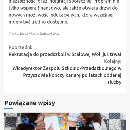
niezależności oraz integracji społecznej. Program nie
tylko wspiera finansowo, ale także otwiera drzwi do
nowych możliwości edukacyjnych, które wcześniej
mogły być trudno dostępne.
Źródło: Urząd Miasta Stalowej Woli
Continue
Poprzedni:
Rekrutacja do przedszkoli w Stalowej Woli już trwa!
Reading
Kolejny:
Wicedyrektor Zespołu Szkolno-Przedszkolnego w
Przyszowie kończy karierę po latach oddanej
służby
Powiązane wpisy