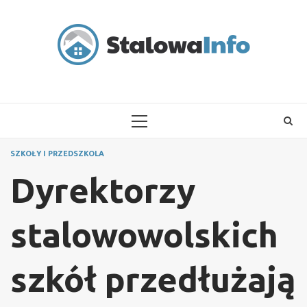
Skip
to
content
PRIMARY
MENU
SZKOŁY I PRZEDSZKOLA
Dyrektorzy
stalowowolskich
szkół przedłużają