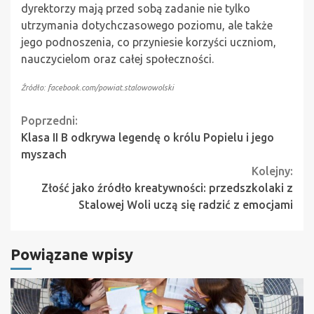
dyrektorzy mają przed sobą zadanie nie tylko
utrzymania dotychczasowego poziomu, ale także
jego podnoszenia, co przyniesie korzyści uczniom,
nauczycielom oraz całej społeczności.
Źródło: facebook.com/powiat.stalowowolski
Continue
Poprzedni:
Klasa II B odkrywa legendę o królu Popielu i jego
Reading
myszach
Kolejny:
Złość jako źródło kreatywności: przedszkolaki z
Stalowej Woli uczą się radzić z emocjami
Powiązane wpisy