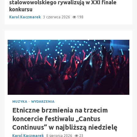
stalowowolskiego rywalizują w XXI finale
konkursu
Karol Kaczmarek
3 czerwca 2026
198
MUZYKA
WYDARZENIA
Etniczne brzmienia na trzecim
koncercie festiwalu „Cantus
Continuus” w najbliższą niedzielę
Karol Kaczmarek
8 sierpnia 2026
23