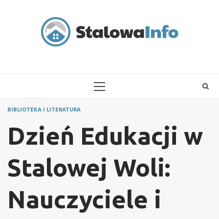
Skip
to
content
PRIMARY
MENU
BIBLIOTEKA I LITERATURA
Dzień Edukacji w
Stalowej Woli:
Nauczyciele i