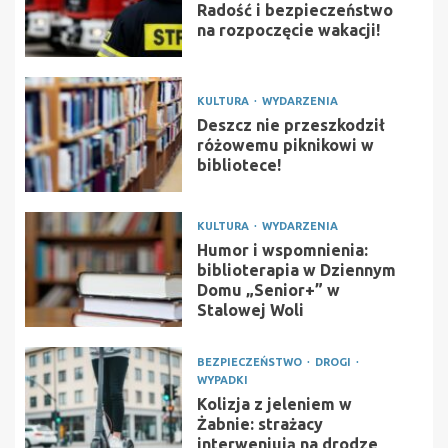
Radość i bezpieczeństwo
na rozpoczęcie wakacji!
KULTURA
WYDARZENIA
Deszcz nie przeszkodził
różowemu piknikowi w
bibliotece!
KULTURA
WYDARZENIA
Humor i wspomnienia:
biblioterapia w Dziennym
Domu „Senior+” w
Stalowej Woli
BEZPIECZEŃSTWO
DROGI
WYPADKI
Kolizja z jeleniem w
Żabnie: strażacy
interweniują na drodze