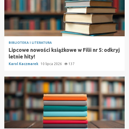
BIBLIOTEKA I LITERATURA
Lipcowe nowości książkowe w Filii nr 5: odkryj
letnie hity!
Karol Kaczmarek
10 lipca 2026
137