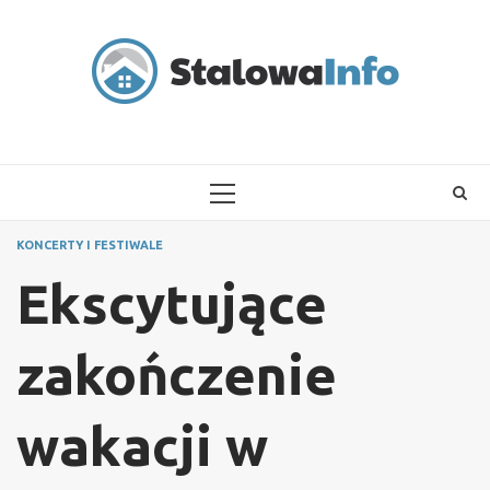
Skip
to
content
PRIMARY
MENU
KONCERTY I FESTIWALE
Ekscytujące
zakończenie
wakacji w