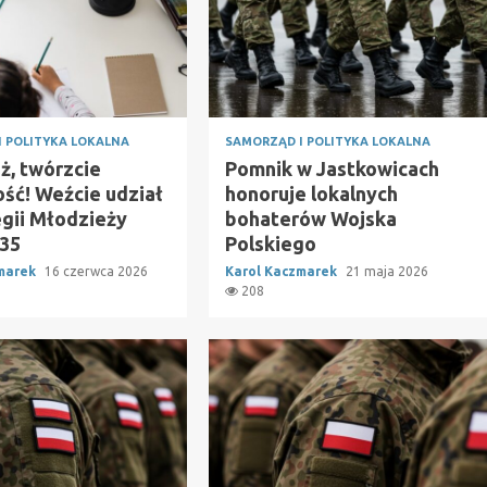
I POLITYKA LOKALNA
SAMORZĄD I POLITYKA LOKALNA
ż, twórzcie
Pomnik w Jastkowicach
ość! Weźcie udział
honoruje lokalnych
egii Młodzieży
bohaterów Wojska
35
Polskiego
zmarek
16 czerwca 2026
Karol Kaczmarek
21 maja 2026
208