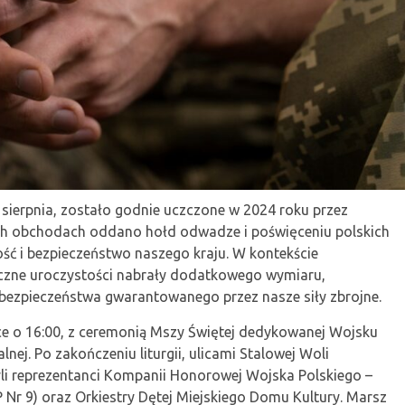
 sierpnia, zostało godnie uczczone w 2024 roku przez
ch obchodach oddano hołd odwadze i poświęceniu polskich
ość i bezpieczeństwo naszego kraju. W kontekście
oczne uroczystości nabrały dodatkowego wymiaru,
 bezpieczeństwa gwarantowanego przez nasze siły zbrojne.
sce o 16:00, z ceremonią Mszy Świętej dedykowanej Wojsku
nej. Po zakończeniu liturgii, ulicami Stalowej Woli
yli reprezentanci Kompanii Honorowej Wojska Polskiego –
Nr 9) oraz Orkiestry Dętej Miejskiego Domu Kultury. Marsz