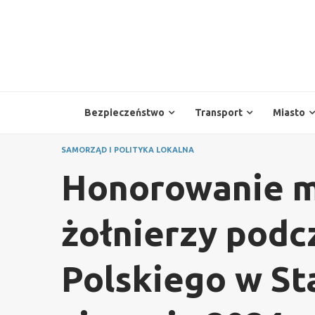
Skip
to
content
Bezpieczeństwo
Transport
Miasto
SAMORZĄD I POLITYKA LOKALNA
Honorowanie m
żołnierzy podc
Polskiego w St