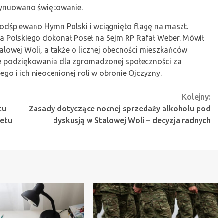
ntynuowano świętowanie.
 odśpiewano Hymn Polski i wciągnięto flagę na maszt.
a Polskiego dokonał Poseł na Sejm RP Rafał Weber. Mówił
lowej Woli, a także o licznej obecności mieszkańców
je podziękowania dla zgromadzonej społeczności za
go i ich nieocenionej roli w obronie Ojczyzny.
Kolejny:
tu
Zasady dotyczące nocnej sprzedaży alkoholu pod
żetu
dyskusją w Stalowej Woli – decyzja radnych