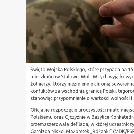
Święto Wojska Polskiego, które przypada na 15
mieszkańców Stalowej Woli. W tych wyjątkowy
żołnierzy, którzy niezmiennie chronią suwerenn
konfliktów za wschodnią granicą Polski, tegor
stanowiąc przypomnienie o wartości wolności i
Oficjalne rozpoczęcie uroczystości miało miej
Polskiemu oraz Ojczyźnie w Bazylice Konkatedral
przemaszerowała defilada, w której uczestnicz
Garnizon Nisko, Mażoretek „Różanki” (MDK/PSP 