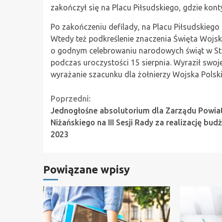
zakończył się na Placu Piłsudskiego, gdzie ko
Po zakończeniu defilady, na Placu Piłsudskiego
Wtedy też podkreślenie znaczenia Święta Wojsk
o godnym celebrowaniu narodowych świąt w Sta
podczas uroczystości 15 sierpnia. Wyraził swo
wyrażanie szacunku dla żołnierzy Wojska Polskie
Continue
Poprzedni:
Jednogłośne absolutorium dla Zarządu Powia
Reading
Niżańskiego na III Sesji Rady za realizację bud
2023
Powiązane wpisy