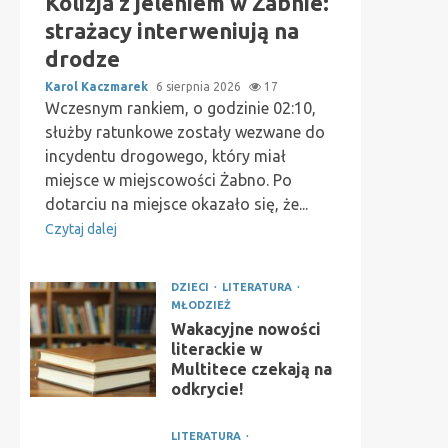
Kolizja z jeleniem w Żabnie:
strażacy interweniują na
drodze
Karol Kaczmarek
6 sierpnia 2026
17
Wczesnym rankiem, o godzinie 02:10,
służby ratunkowe zostały wezwane do
incydentu drogowego, który miał
miejsce w miejscowości Żabno. Po
dotarciu na miejsce okazało się, że...
Czytaj dalej
DZIECI
LITERATURA
MŁODZIEŻ
Wakacyjne nowości
literackie w
Multitece czekają na
odkrycie!
LITERATURA