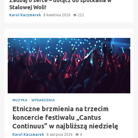
Stalowej Woli!
Karol Kaczmarek
8 kwietnia 2026
225
MUZYKA
WYDARZENIA
Etniczne brzmienia na trzecim
koncercie festiwalu „Cantus
Continuus” w najbliższą niedzielę
Karol Kaczmarek
8 sierpnia 2026
4