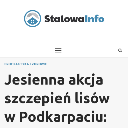
Skip
to
content
PRIMARY
MENU
PROFILAKTYKA I ZDROWIE
Jesienna akcja
szczepień lisów
w Podkarpaciu: