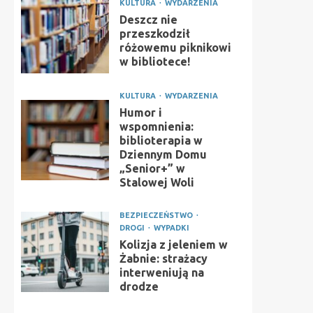
KULTURA
WYDARZENIA
Deszcz nie
przeszkodził
różowemu piknikowi
w bibliotece!
KULTURA
WYDARZENIA
Humor i
wspomnienia:
biblioterapia w
Dziennym Domu
„Senior+” w
Stalowej Woli
BEZPIECZEŃSTWO
DROGI
WYPADKI
Kolizja z jeleniem w
Żabnie: strażacy
interweniują na
drodze