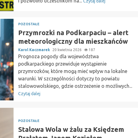
i pozwoliło uczestnikom na...
Czytaj dalej
POZOSTAŁE
Przymrozki na Podkarpaciu – alert
meteorologiczny dla mieszkańców
Karol Kaczmarek
20 kwietnia 2026
187
Prognoza pogody dla województwa
podkarpackiego przewiduje wystąpienie
przymrozków, które mogą mieć wpływ na lokalne
warunki. W szczególności dotyczy to powiatu
stalowowolskiego, gdzie ostrzeżenie o możliwych...
Czytaj dalej
POZOSTAŁE
Stalowa Wola w żalu za Księdzem
Prałatem Janem Koziołem