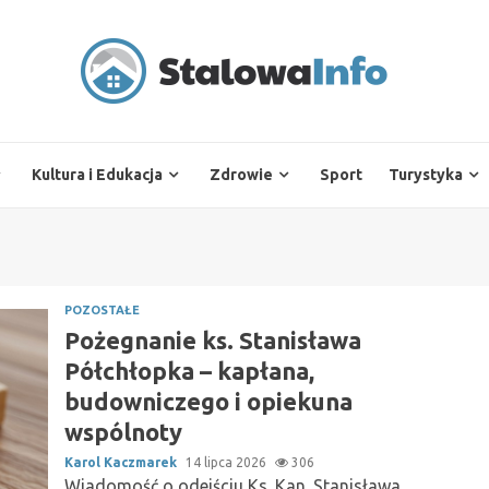
Kultura i Edukacja
Zdrowie
Sport
Turystyka
POZOSTAŁE
Pożegnanie ks. Stanisława
Półchłopka – kapłana,
budowniczego i opiekuna
wspólnoty
Karol Kaczmarek
14 lipca 2026
306
Wiadomość o odejściu Ks. Kan. Stanisława