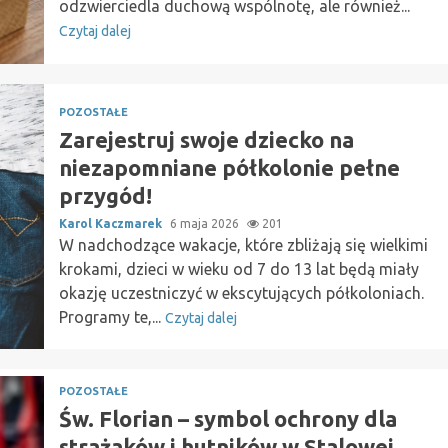
odzwierciedla duchową wspólnotę, ale również...
Czytaj dalej
POZOSTAŁE
Zarejestruj swoje dziecko na
niezapomniane półkolonie pełne
przygód!
Karol Kaczmarek
6 maja 2026
201
W nadchodzące wakacje, które zbliżają się wielkimi
krokami, dzieci w wieku od 7 do 13 lat będą miały
okazję uczestniczyć w ekscytujących półkoloniach.
Programy te,...
Czytaj dalej
POZOSTAŁE
Św. Florian – symbol ochrony dla
strażaków i hutników w Stalowej