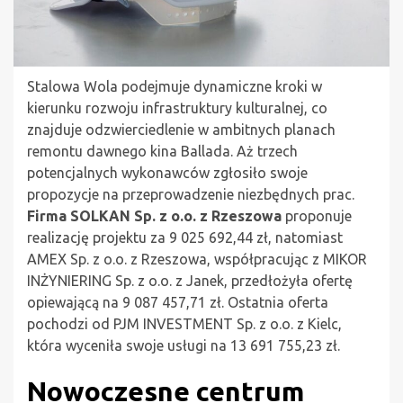
Stalowa Wola podejmuje dynamiczne kroki w
kierunku rozwoju infrastruktury kulturalnej, co
znajduje odzwierciedlenie w ambitnych planach
remontu dawnego kina Ballada. Aż trzech
potencjalnych wykonawców zgłosiło swoje
propozycje na przeprowadzenie niezbędnych prac.
Firma SOLKAN Sp. z o.o. z Rzeszowa
proponuje
realizację projektu za 9 025 692,44 zł, natomiast
AMEX Sp. z o.o. z Rzeszowa, współpracując z MIKOR
INŻYNIERING Sp. z o.o. z Janek, przedłożyła ofertę
opiewającą na 9 087 457,71 zł. Ostatnia oferta
pochodzi od PJM INVESTMENT Sp. z o.o. z Kielc,
która wyceniła swoje usługi na 13 691 755,23 zł.
Nowoczesne centrum