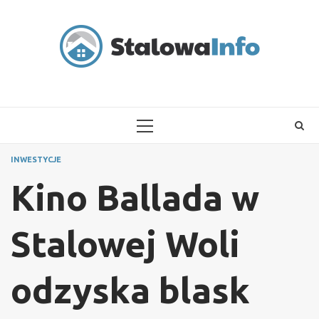
Skip
to
content
PRIMARY
MENU
INWESTYCJE
Kino Ballada w
Stalowej Woli
odzyska blask