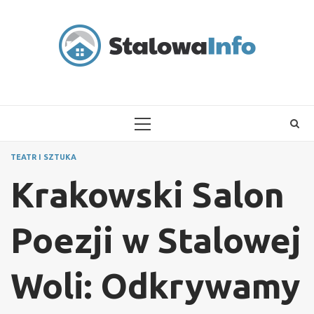
Skip
to
content
PRIMARY
MENU
TEATR I SZTUKA
Krakowski Salon
Poezji w Stalowej
Woli: Odkrywamy