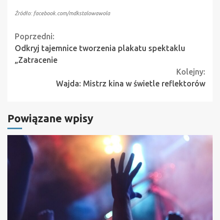
Źródło: facebook.com/mdkstalowawola
Continue
Poprzedni:
Odkryj tajemnice tworzenia plakatu spektaklu
Reading
„Zatracenie
Kolejny:
Wajda: Mistrz kina w świetle reflektorów
Powiązane wpisy