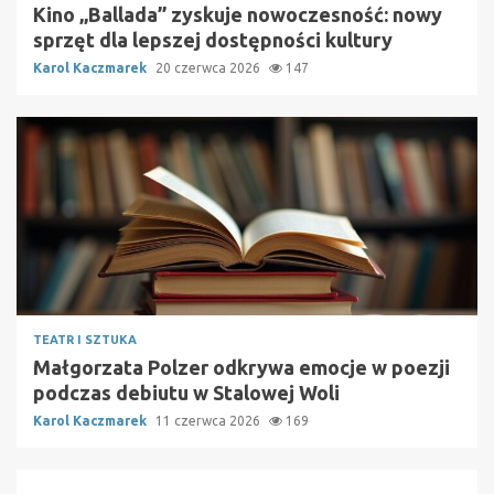
Kino „Ballada” zyskuje nowoczesność: nowy
sprzęt dla lepszej dostępności kultury
Karol Kaczmarek
20 czerwca 2026
147
TEATR I SZTUKA
Małgorzata Polzer odkrywa emocje w poezji
podczas debiutu w Stalowej Woli
Karol Kaczmarek
11 czerwca 2026
169