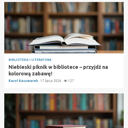
BIBLIOTEKA I LITERATURA
Niebieski piknik w bibliotece – przyjdź na
kolorową zabawę!
Karol Kaczmarek
17 lipca 2026
127