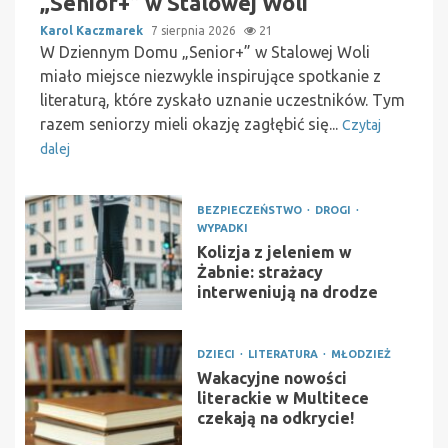
„Senior+” w Stalowej Woli
Karol Kaczmarek
7 sierpnia 2026
21
W Dziennym Domu „Senior+” w Stalowej Woli
miało miejsce niezwykle inspirujące spotkanie z
literaturą, które zyskało uznanie uczestników. Tym
razem seniorzy mieli okazję zagłębić się...
Czytaj
dalej
BEZPIECZEŃSTWO
DROGI
WYPADKI
Kolizja z jeleniem w
Żabnie: strażacy
interweniują na drodze
DZIECI
LITERATURA
MŁODZIEŻ
Wakacyjne nowości
literackie w Multitece
czekają na odkrycie!