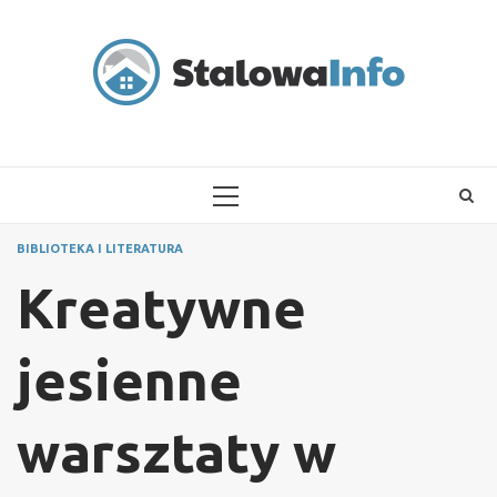
Skip
to
content
PRIMARY
MENU
BIBLIOTEKA I LITERATURA
Kreatywne
jesienne
warsztaty w