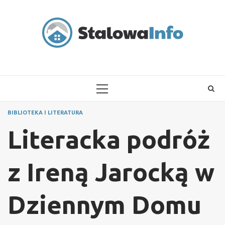
Skip
to
content
PRIMARY
MENU
BIBLIOTEKA I LITERATURA
Literacka podróż
z Ireną Jarocką w
Dziennym Domu