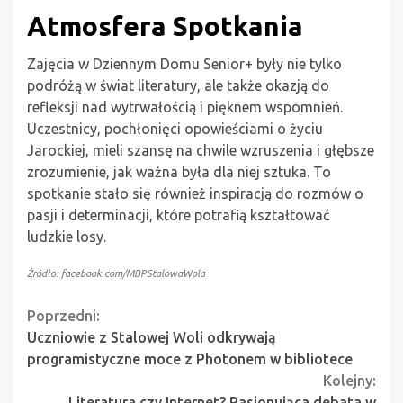
Atmosfera Spotkania
Zajęcia w Dziennym Domu Senior+ były nie tylko
podróżą w świat literatury, ale także okazją do
refleksji nad wytrwałością i pięknem wspomnień.
Uczestnicy, pochłonięci opowieściami o życiu
Jarockiej, mieli szansę na chwile wzruszenia i głębsze
zrozumienie, jak ważna była dla niej sztuka. To
spotkanie stało się również inspiracją do rozmów o
pasji i determinacji, które potrafią kształtować
ludzkie losy.
Źródło: facebook.com/MBPStalowaWola
Continue
Poprzedni:
Uczniowie z Stalowej Woli odkrywają
Reading
programistyczne moce z Photonem w bibliotece
Kolejny:
Literatura czy Internet? Pasjonująca debata w