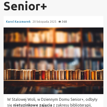
Senior+
Karol Kaczmarek
20 listopada 2025
368
W Stalowej Woli, w Dziennym Domu Senior+, odbyły
się
nietuzinkowe zajęcia
z zakresu biblioterapii,