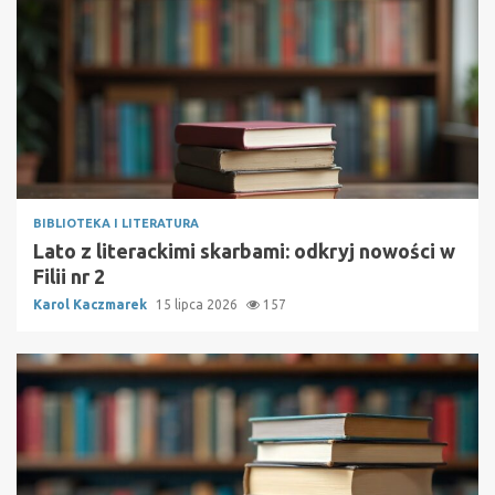
BIBLIOTEKA I LITERATURA
Lato z literackimi skarbami: odkryj nowości w
Filii nr 2
Karol Kaczmarek
15 lipca 2026
157