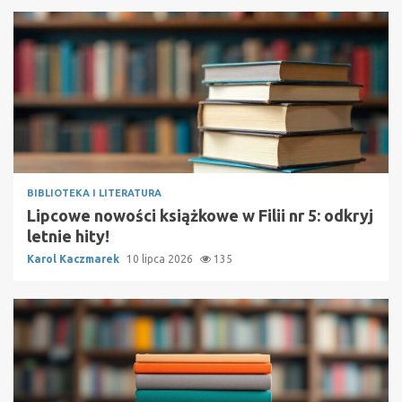
BIBLIOTEKA I LITERATURA
Lipcowe nowości książkowe w Filii nr 5: odkryj
letnie hity!
Karol Kaczmarek
10 lipca 2026
135