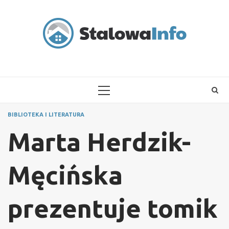
Skip
to
content
PRIMARY
MENU
BIBLIOTEKA I LITERATURA
Marta Herdzik-
Męcińska
prezentuje tomik