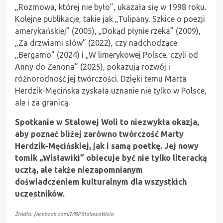
„Rozmowa, której nie było”, ukazała się w 1998 roku.
Kolejne publikacje, takie jak „Tulipany. Szkice o poezji
amerykańskiej” (2005), „Dokąd płynie rzeka” (2009),
„Za drzwiami słów” (2022), czy nadchodzące
„Bergamo” (2024) i „W limerykowej Polsce, czyli od
Anny do Zenona” (2025), pokazują rozwój i
różnorodność jej twórczości. Dzięki temu Marta
Herdzik-Męcińska zyskała uznanie nie tylko w Polsce,
ale i za granicą.
Spotkanie w Stalowej Woli to niezwykła okazja,
aby poznać bliżej zarówno twórczość Marty
Herdzik-Męcińskiej, jak i samą poetkę. Jej nowy
tomik „Wisławiki” obiecuje być nie tylko literacką
ucztą, ale także niezapomnianym
doświadczeniem kulturalnym dla wszystkich
uczestników.
Źródło: facebook.com/MBPStalowaWola