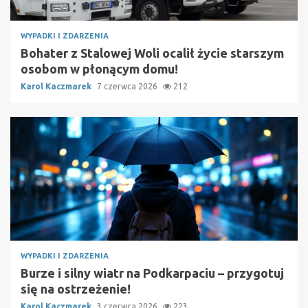
WYPADKI I ZDARZENIA
Bohater z Stalowej Woli ocalił życie starszym
osobom w płonącym domu!
Karol Kaczmarek
7 czerwca 2026
212
WYPADKI I ZDARZENIA
Burze i silny wiatr na Podkarpaciu – przygotuj
się na ostrzeżenie!
Karol Kaczmarek
3 czerwca 2026
223