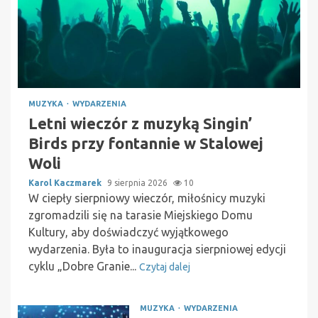
MUZYKA
WYDARZENIA
Letni wieczór z muzyką Singin’
Birds przy fontannie w Stalowej
Woli
Karol Kaczmarek
9 sierpnia 2026
10
W ciepły sierpniowy wieczór, miłośnicy muzyki
zgromadzili się na tarasie Miejskiego Domu
Kultury, aby doświadczyć wyjątkowego
wydarzenia. Była to inauguracja sierpniowej edycji
cyklu „Dobre Granie...
Czytaj dalej
MUZYKA
WYDARZENIA