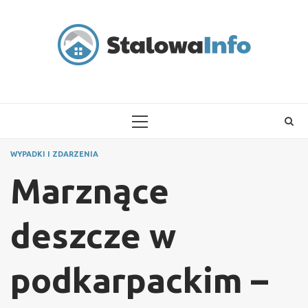
Skip
to
content
PRIMARY
MENU
WYPADKI I ZDARZENIA
Marznące
deszcze w
podkarpackim –