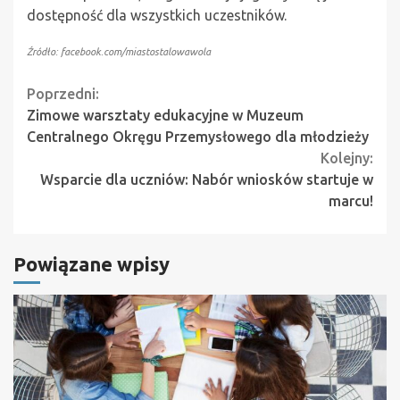
dostępność dla wszystkich uczestników.
Źródło: facebook.com/miastostalowawola
Continue
Poprzedni:
Zimowe warsztaty edukacyjne w Muzeum
Reading
Centralnego Okręgu Przemysłowego dla młodzieży
Kolejny:
Wsparcie dla uczniów: Nabór wniosków startuje w
marcu!
Powiązane wpisy