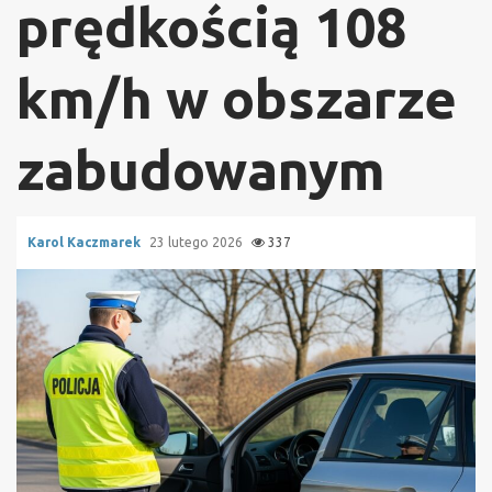
prędkością 108
km/h w obszarze
zabudowanym
Karol Kaczmarek
23 lutego 2026
337