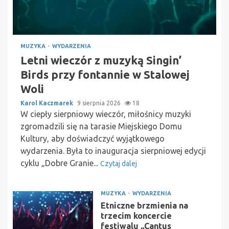
MUZYKA
WYDARZENIA
Letni wieczór z muzyką Singin’
Birds przy fontannie w Stalowej
Woli
Karol Kaczmarek
9 sierpnia 2026
18
W ciepły sierpniowy wieczór, miłośnicy muzyki
zgromadzili się na tarasie Miejskiego Domu
Kultury, aby doświadczyć wyjątkowego
wydarzenia. Była to inauguracja sierpniowej edycji
cyklu „Dobre Granie...
Czytaj dalej
MUZYKA
WYDARZENIA
Etniczne brzmienia na
trzecim koncercie
festiwalu „Cantus