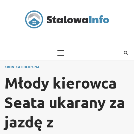
Skip
to
content
PRIMARY
MENU
KRONIKA POLICYJNA
Młody kierowca
Seata ukarany za
jazdę z