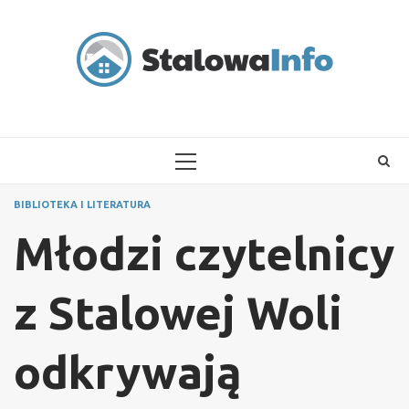
Skip
to
content
PRIMARY
MENU
BIBLIOTEKA I LITERATURA
Młodzi czytelnicy
z Stalowej Woli
odkrywają