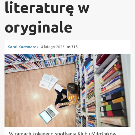
literaturę w
oryginale
Karol Kaczmarek
4 lutego 2026
315
W ramach kolejnego spotkania Klubu Miłośników