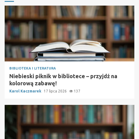
BIBLIOTEKA I LITERATURA
Niebieski piknik w bibliotece – przyjdź na
kolorową zabawę!
Karol Kaczmarek
17 lipca 2026
137