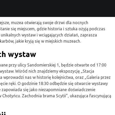
plejsze, muzea otwierają swoje drzwi dla nocnych
nie się miejscem, gdzie historia i sztuka ożyją podczas
unikalnych wystaw i wciągających działań, zaprasza
arbów, jakie kryją się w miejskich muzeach.
ch wystaw
ane przy ulicy Sandomierskiej 1, będzie otwarte od 17:00
wystaw. Wśród nich znajdziemy ekspozycję „Stacja
prowadzi nas w historię kolejnictwa, oraz „Galeria przez
nięcie ręki. O godzinie 18:30 odbędzie się otwarcie wystawy
re zapowiada się jako niezapomniane doświadczenie
w Chotyńcu. Zachodnia brama Scytii”, ukazująca fascynującą
ji