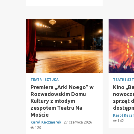
TEATR I SZTUKA
TEATR I SZ
Premiera „Arki Noego” w
Kino „Ba
Rozwadowskim Domu
nowocze
Kultury z młodym
sprzęt d
zespołem Teatru Na
dostępn
Moście
Karol Kac
142
Karol Kaczmarek
27 czerwca 2026
120