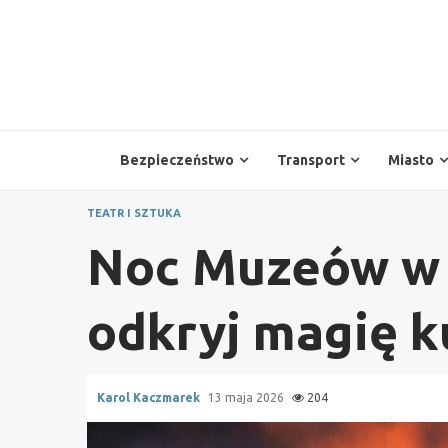
Skip
to
content
Bezpieczeństwo
Transport
Miasto
TEATR I SZTUKA
Noc Muzeów w 
odkryj magię k
Karol Kaczmarek
13 maja 2026
204