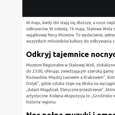
W maju, kiedy dni stają się dłuższe, a noce cie
odkrywców. W sobotę, 16 maja, Stalowa Wola sta
wyjątkowej Nocy Muzeów. To wydarzenie, pełne 
wszystkich miłośników kultury do odkrywania sk
Odkryj tajemnice nocny
Muzeum Regionalne w Stalowej Woli, zlokalizow
do 23:00, oferując zwiedzającym szeroką gamę 
Rozwadów. Między Lwowem a Krakowem”, która w
Dotyk”, gdzie sztuka staje się bliska na wyciąg
„Adam Magdziak. Eteryczne przestrzenie”, któ
artystyczne. Kolejna ekspozycja to „Grodzisko 
historię regionu.
Noc pełna muzyki i emoc