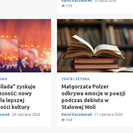
Karol Kaczmarek
10 lipca 2026
139
TUKA
TEATR I SZTUKA
llada” zyskuje
Małgorzata Polzer
sność: nowy
odkrywa emocje w poezji
la lepszej
podczas debiutu w
ości kultury
Stalowej Woli
zmarek
20 czerwca 2026
Karol Kaczmarek
11 czerwca 2026
164