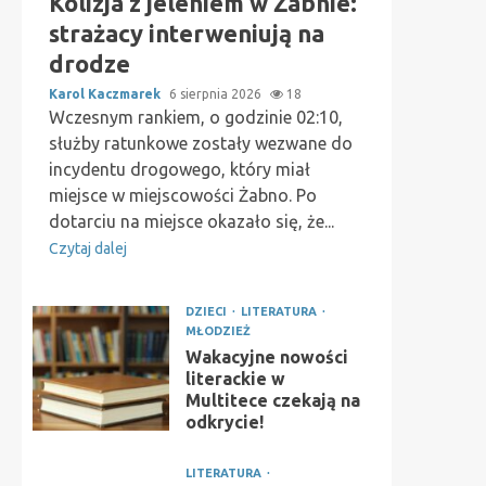
Kolizja z jeleniem w Żabnie:
strażacy interweniują na
drodze
Karol Kaczmarek
6 sierpnia 2026
18
Wczesnym rankiem, o godzinie 02:10,
służby ratunkowe zostały wezwane do
incydentu drogowego, który miał
miejsce w miejscowości Żabno. Po
dotarciu na miejsce okazało się, że...
Czytaj dalej
DZIECI
LITERATURA
MŁODZIEŻ
Wakacyjne nowości
literackie w
Multitece czekają na
odkrycie!
LITERATURA