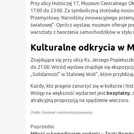
Przy ulicy Hutniczej 17, Muzeum Centralnego 
17:00 do 23:00. Za symboliczną złotówkę można
Przemysłowy. Narodziny innowacyjnego przemysł
światowej”. Oprócz wystaw, muzeum oferuje pr
warsztaty z tworzenia samochodzików w stylu
Kulturalne odkrycia w 
Znajdujące się przy ulicy Ks. Jerzego Popiełus
do 21:00. Wśród wystaw znajduje się ekspozycja
„Solidarność” w Stalowej Woli”, które przybliża
Każdy, kto pragnie zanurzyć się w kulturze i hist
Wstęp na większość wydarzeń jest
bezpłatny
,
atrakcyjną propozycją na spędzenie wieczoru.
Źródło: facebook.com/miastostalowawola
Continue
Poprzedni:
Miłość w komediowym wydaniu – Teatr Pozyt