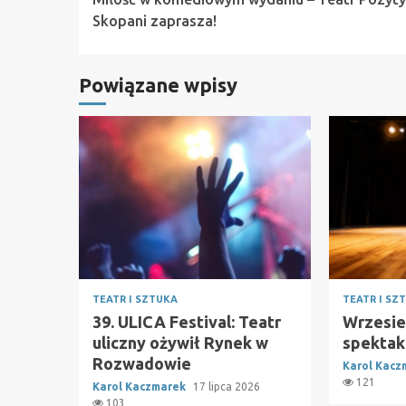
Reading
Skopani zaprasza!
Powiązane wpisy
TEATR I SZTUKA
TEATR I SZ
39. ULICA Festival: Teatr
Wrzesie
uliczny ożywił Rynek w
spektak
Rozwadowie
Karol Kac
121
Karol Kaczmarek
17 lipca 2026
103