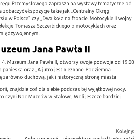
Okręgu Przemysłowego zaprasza na wystawy tematyczne od
 zobaczyć ekspozycje takie jak „Centralny Okręg
u w Polsce” czy „Dwa koła na froncie. Motocykle II wojny
elekcje Tomasza Szczerbickiego o motocyklach oraz
 międzywojennym.
Muzeum Jana Pawła II
zki 4, Muzeum Jana Pawła II, otworzy swoje podwoje od 19:00
 papieska oraz „A jutro jest nieznane. Podziemna
ją zarówno duchową, jak i historyczną stronę miasta.
orii, znajdzie coś dla siebie podczas tej wyjątkowej nocy.
 co czyni Noc Muzeów w Stalowej Woli jeszcze bardziej
Kolejny:
ywnie
Kolory marzeń – niezwykły przegląd twórczości