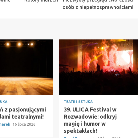
osób z niepełnosprawnościami
TUKA
TEATR I SZTUKA
ń z pasjonującymi
39. ULICA Festival w
lami teatralnymi!
Rozwadowie: odkryj
magię i humor w
zmarek
16 lipca 2026
spektaklach!