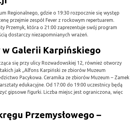
um Regionalnego, gdzie o 19:30 rozpocznie się występ
cenę przejmie zespół Fever z rockowym repertuarem.
y Przemyk, która o 21:00 zaprezentuje swój program
ścią dostarczy niezapomnianych wrażeń.
 w Galerii Karpińskiego
cząca się przy ulicy Rozwadowskiej 12, również otworzy
 takich jak „Alfons Karpiński ze zbiorów Muzeum
ziedzictwo Pacykowa. Ceramika ze zbiorów Muzeum – Zamek
rsztaty edukacyjne. Od 17:00 do 19:00 uczestnicy będą
yć gipsowe figurki. Liczba miejsc jest ograniczona, więc
kręgu Przemysłowego –