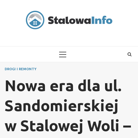
Skip
to
content
PRIMARY
MENU
DROGI I REMONTY
Nowa era dla ul.
Sandomierskiej
w Stalowej Woli –