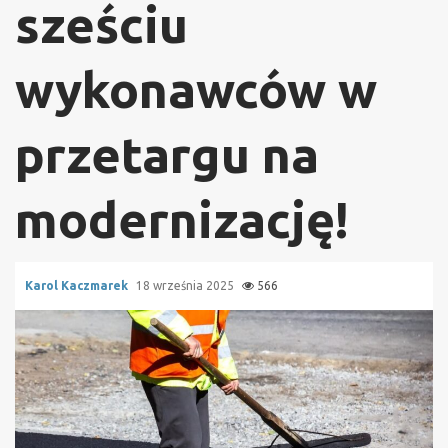
sześciu
wykonawców w
przetargu na
modernizację!
Karol Kaczmarek
18 września 2025
566