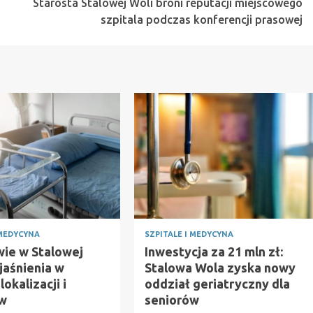
Starosta Stalowej Woli broni reputacji miejscowego
szpitala podczas konferencji prasowej
 MEDYCYNA
SZPITALE I MEDYCYNA
ie w Stalowej
Inwestycja za 21 mln zł:
jaśnienia w
Stalowa Wola zyska nowy
lokalizacji i
oddział geriatryczny dla
ów
seniorów