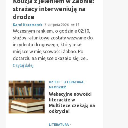
Kolizja z jeleniem w Żabnie:
strażacy interweniują na
drodze
Karol Kaczmarek
6 sierpnia 2026
17
Wczesnym rankiem, o godzinie 02:10,
służby ratunkowe zostały wezwane do
incydentu drogowego, który miał
miejsce w miejscowości Żabno. Po
dotarciu na miejsce okazało się, że...
Czytaj dalej
DZIECI
LITERATURA
MŁODZIEŻ
Wakacyjne nowości
literackie w
Multitece czekają na
odkrycie!
LITERATURA