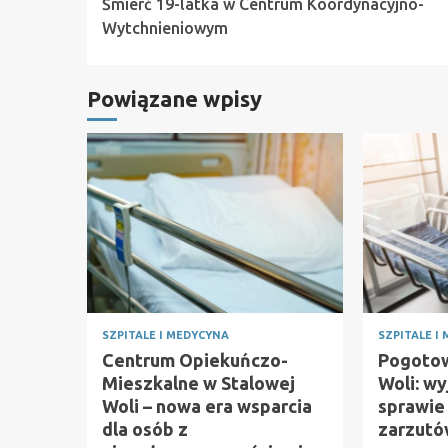
Śmierć 19-latka w Centrum Koordynacyjno-
Reading
Wytchnieniowym
Powiązane wpisy
SZPITALE I MEDYCYNA
SZPITALE I
Centrum Opiekuńczo-
Pogotow
Mieszkalne w Stalowej
Woli: wy
Woli – nowa era wsparcia
sprawie 
dla osób z
zarzut