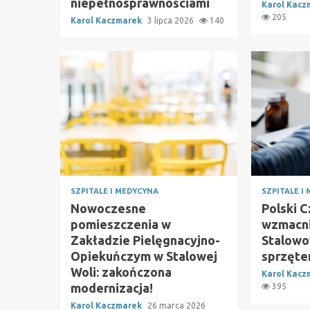
niepełnosprawnościami
Karol Kac
205
Karol Kaczmarek
3 lipca 2026
140
SZPITALE I MEDYCYNA
SZPITALE I
Nowoczesne
Polski 
pomieszczenia w
wzmacni
Zakładzie Pielęgnacyjno-
Stalowo
Opiekuńczym w Stalowej
sprzęt
Woli: zakończona
Karol Kac
modernizacja!
395
Karol Kaczmarek
26 marca 2026