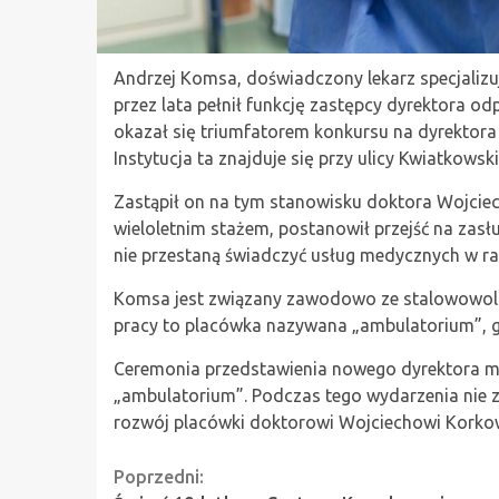
Andrzej Komsa, doświadczony lekarz specjalizuj
przez lata pełnił funkcję zastępcy dyrektora od
okazał się triumfatorem konkursu na dyrektor
Instytucja ta znajduje się przy ulicy Kwiatkowsk
Zastąpił on na tym stanowisku doktora Wojcie
wieloletnim stażem, postanowił przejść na zas
nie przestaną świadczyć usług medycznych w ra
Komsa jest związany zawodowo ze stalowowolsk
pracy to placówka nazywana „ambulatorium”, gdz
Ceremonia przedstawienia nowego dyrektora mi
„ambulatorium”. Podczas tego wydarzenia nie
rozwój placówki doktorowi Wojciechowi Korkows
Continue
Poprzedni: