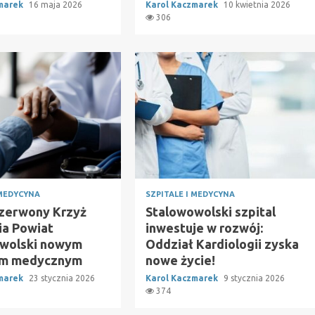
zmarek
16 maja 2026
Karol Kaczmarek
10 kwietnia 2026
306
 MEDYCYNA
SZPITALE I MEDYCYNA
Czerwony Krzyż
Stalowowolski szpital
a Powiat
inwestuje w rozwój:
wolski nowym
Oddział Kardiologii zyska
em medycznym
nowe życie!
zmarek
23 stycznia 2026
Karol Kaczmarek
9 stycznia 2026
374