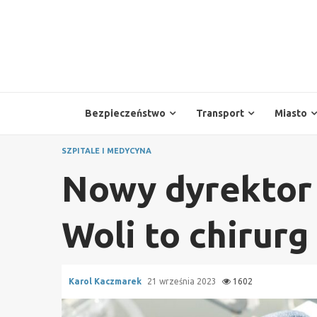
Skip
to
content
Bezpieczeństwo
Transport
Miasto
SZPITALE I MEDYCYNA
Nowy dyrektor
Woli to chirur
Karol Kaczmarek
21 września 2023
1602