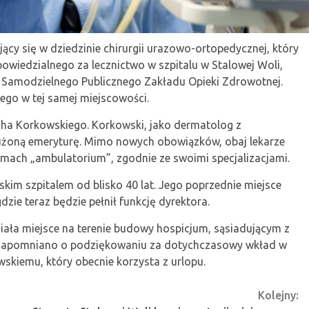
ący się w dziedzinie chirurgii urazowo-ortopedycznej, który
powiedzialnego za lecznictwo w szpitalu w Stalowej Woli,
a Samodzielnego Publicznego Zakładu Opieki Zdrowotnej.
iego w tej samej miejscowości.
cha Korkowskiego. Korkowski, jako dermatolog z
łużoną emeryturę. Mimo nowych obowiązków, obaj lekarze
mach „ambulatorium”, zgodnie ze swoimi specjalizacjami.
im szpitalem od blisko 40 lat. Jego poprzednie miejsce
ie teraz będzie pełnił funkcję dyrektora.
ała miejsce na terenie budowy hospicjum, sąsiadującym z
 zapomniano o podziękowaniu za dotychczasowy wkład w
kiemu, który obecnie korzysta z urlopu.
Kolejny: