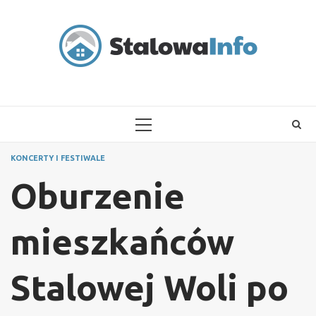
Skip
to
content
PRIMARY
MENU
KONCERTY I FESTIWALE
Oburzenie
mieszkańców
Stalowej Woli po