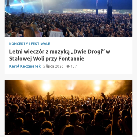
KONCERTY I FESTIWALE
Letni wieczór z muzyką „Dwie Drogi” w
Stalowej Woli przy Fontannie
Karol Kaczmarek
5 lipca 2026
137