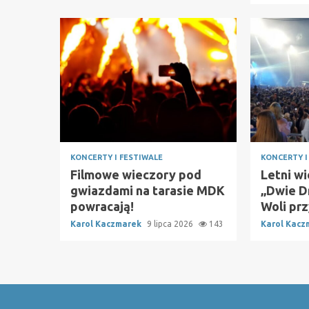
KONCERTY I FESTIWALE
KONCERTY I
Filmowe wieczory pod
Letni w
gwiazdami na tarasie MDK
„Dwie D
powracają!
Woli pr
Karol Kaczmarek
9 lipca 2026
143
Karol Kac