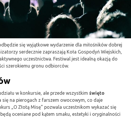
odbędzie się wyjątkowe wydarzenie dla miłośników dobrej
nizatorzy serdecznie zapraszają Koła Gospodyń Wiejskich,
tywnego uczestnictwa. Festiwal jest idealną okazją do
ści szerokiemu gronu odbiorców.
ków
udziału w konkursie, ale przede wszystkim
święto
a się na pierogach z farszem owocowym, co daje
nkurs „O Złotą Misę” pozwala uczestnikom wykazać się
ędą oceniane pod kątem smaku, estetyki i oryginalności