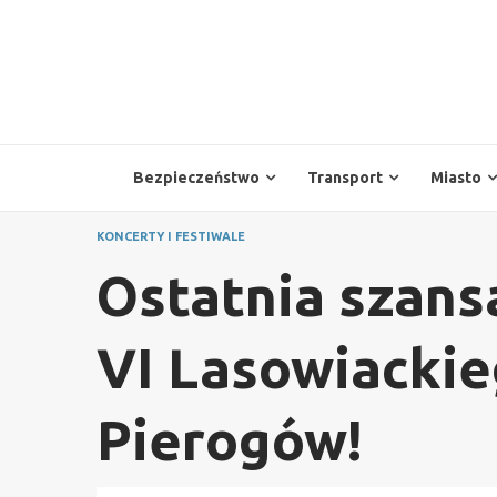
Skip
to
content
Bezpieczeństwo
Transport
Miasto
KONCERTY I FESTIWALE
Ostatnia szans
VI Lasowiackie
Pierogów!