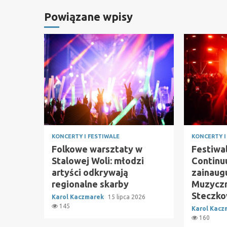
Powiązane wpisy
KONCERTY I FESTIWALE
KONCERTY I
Folkowe warsztaty w
Festiwa
Stalowej Woli: młodzi
Continu
artyści odkrywają
zainaug
regionalne skarby
Muzyczn
Steczko
Karol Kaczmarek
15 lipca 2026
145
Karol Kac
160