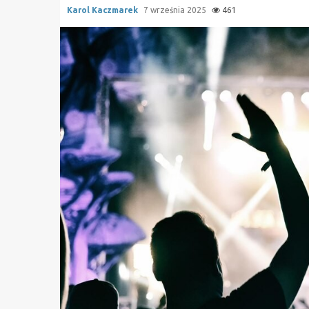
Karol Kaczmarek
7 września 2025
461