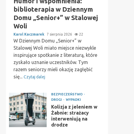
Humor i wspomnienia:
biblioterapia w Dziennym
Domu „Senior+” w Stalowej
Woli
Karol Kaczmarek
7 sierpnia 2026
22
W Dziennym Domu „Senior+” w
Stalowej Woli miało miejsce niezwykle
inspirujące spotkanie z literaturą, które
zyskało uznanie uczestników. Tym
razem seniorzy mieli okazję zagłębić
się...
Czytaj dalej
BEZPIECZEŃSTWO
DROGI
WYPADKI
Kolizja z jeleniem w
Żabnie: strażacy
interweniują na
drodze