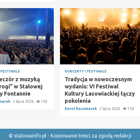
 FESTIWALE
KONCERTY I FESTIWALE
ieczór z muzyką
Tradycja w nowoczesnym
rogi” w Stalowej
wydaniu: VI Festiwal
zy Fontannie
Kultury Lasowiackiej łączy
pokolenia
zmarek
5 lipca 2026
143
Karol Kaczmarek
2 lipca 2026
156
© stalowainfo.pl - Kopiowanie treści za zgodą redakcji