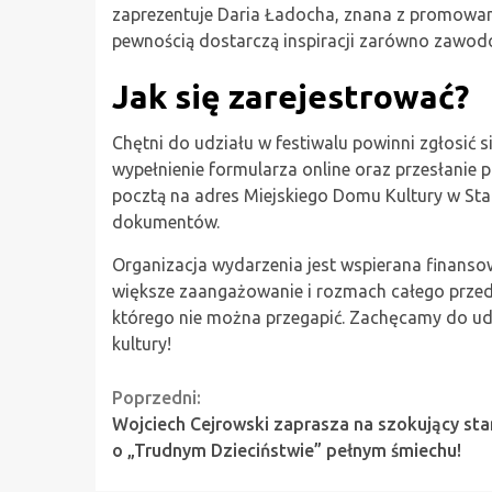
zaprezentuje Daria Ładocha, znana z promowania
pewnością dostarczą inspiracji zarówno zawo
Jak się zarejestrować?
Chętni do udziału w festiwalu powinni zgłosić 
wypełnienie formularza online oraz przesłanie p
pocztą na adres Miejskiego Domu Kultury w Stal
dokumentów.
Organizacja wydarzenia jest wspierana finanso
większe zaangażowanie i rozmach całego przeds
którego nie można przegapić. Zachęcamy do udz
kultury!
Continue
Poprzedni:
Wojciech Cejrowski zaprasza na szokujący st
Reading
o „Trudnym Dzieciństwie” pełnym śmiechu!