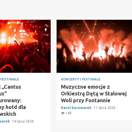
 FESTIWALE
KONCERTY I FESTIWALE
l „Cantus
Muzyczne emocje z
us”
Orkiestrą Dętą w Stalowej
urowany:
Woli przy Fontannie
y hołd dla
Karol Kaczmarek
11 lipca 2026
wskich
140
zmarek
14 lipca 2026