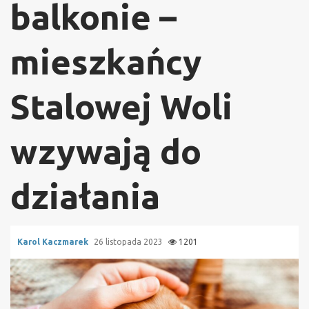
balkonie –
mieszkańcy
Stalowej Woli
wzywają do
działania
Karol Kaczmarek
26 listopada 2023
1201