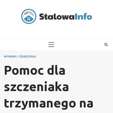
Skip
to
content
PRIMARY
MENU
WYPADKI I ZDARZENIA
Pomoc dla
szczeniaka
trzymanego na