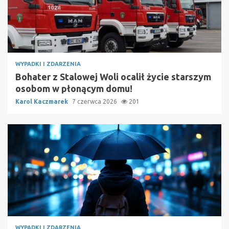
WYPADKI I ZDARZENIA
Bohater z Stalowej Woli ocalił życie starszym
osobom w płonącym domu!
Karol Kaczmarek
7 czerwca 2026
201
WYPADKI I ZDARZENIA