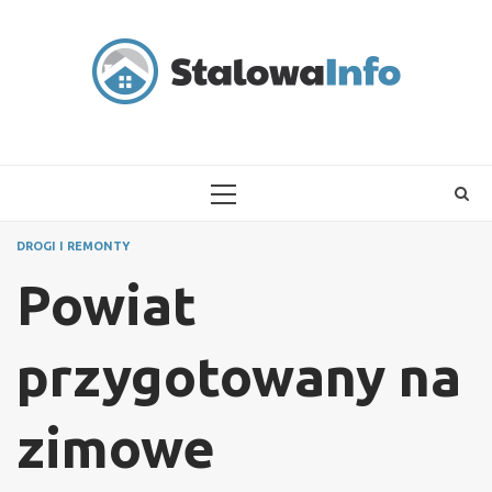
Skip
to
content
PRIMARY
MENU
DROGI I REMONTY
Powiat
przygotowany na
zimowe