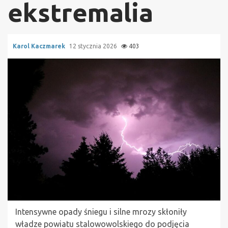
ekstremalia
Karol Kaczmarek
12 stycznia 2026
403
Intensywne opady śniegu i silne mrozy skłoniły
władze powiatu stalowowolskiego do podjęcia