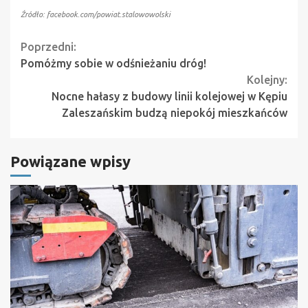
Źródło: facebook.com/powiat.stalowowolski
Continue
Poprzedni:
Pomóżmy sobie w odśnieżaniu dróg!
Reading
Kolejny:
Nocne hałasy z budowy linii kolejowej w Kępiu
Zaleszańskim budzą niepokój mieszkańców
Powiązane wpisy