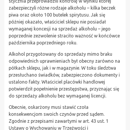
stycznia przeprowadzili kontrolę w wyniku której
zabezpieczyli różne rodzaje alkoholu – kilka beczek
piwa oraz około 100 butelek spirytusu. Jak się
później okazało, właściciel sklepu nie posiadał
wymaganej koncesji na sprzedaż alkoholu – jego
poprzednie zezwolenie straciło ważność w końcówce
października poprzedniego roku.
Alkohol przygotowany do sprzedaży mimo braku
odpowiednich uprawnieniach był obecny zarówno na
półkach sklepu, jak i w magazynie. W toku śledztwa
przesłuchano świadków, zabezpieczono dokumenty i
ustalono fakty. Właściciel placówki handlowej
potwierdził popełnienie przestępstwa, przyznając się
do sprzedaży alkoholu bez wymaganej licencji.
Obecnie, oskarżony musi stawić czoła
konsekwencjom swoich czynów przed sądem.
Zgodnie z przepisami zawartymi w art. 43 ust. 1
Ustawy o Wychowaniu w Trzeźwości i