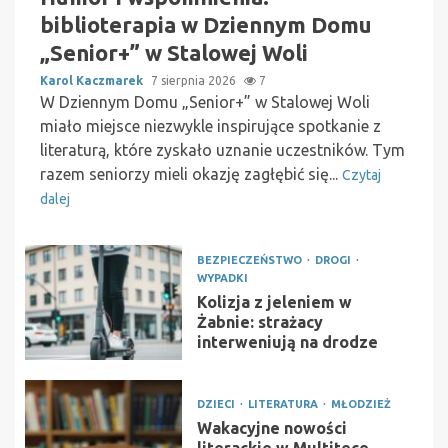
biblioterapia w Dziennym Domu
„Senior+” w Stalowej Woli
Karol Kaczmarek
7 sierpnia 2026
7
W Dziennym Domu „Senior+” w Stalowej Woli
miało miejsce niezwykle inspirujące spotkanie z
literaturą, które zyskało uznanie uczestników. Tym
razem seniorzy mieli okazję zagłębić się...
Czytaj
dalej
BEZPIECZEŃSTWO
DROGI
WYPADKI
Kolizja z jeleniem w
Żabnie: strażacy
interweniują na drodze
DZIECI
LITERATURA
MŁODZIEŻ
Wakacyjne nowości
literackie w Multitece