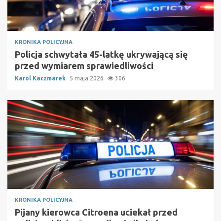
KRONIKA POLICYJNA
Policja schwytała 45-latkę ukrywającą się
przed wymiarem sprawiedliwości
Karol Kaczmarek
5 maja 2026
306
KRONIKA POLICYJNA
Pijany kierowca Citroena uciekał przed