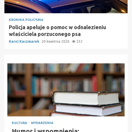
KRONIKA POLICYJNA
Policja apeluje o pomoc w odnalezieniu
właściciela porzuconego psa
Karol Kaczmarek
20 kwietnia 2026
232
KULTURA
WYDARZENIA
Humor i wspomnienia: