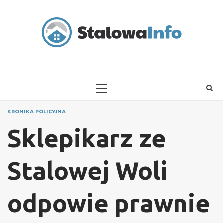
Skip
to
content
PRIMARY
MENU
KRONIKA POLICYJNA
Sklepikarz ze
Stalowej Woli
odpowie prawnie