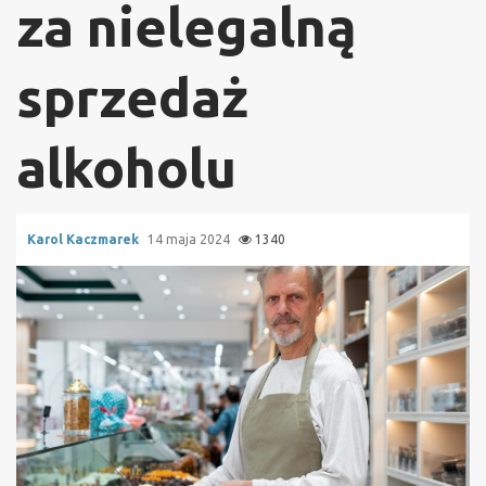
za nielegalną
sprzedaż
alkoholu
Karol Kaczmarek
14 maja 2024
1340