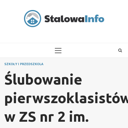
Skip
to
content
PRIMARY
MENU
SZKOŁY I PRZEDSZKOLA
Ślubowanie
pierwszoklasistó
w ZS nr 2 im.