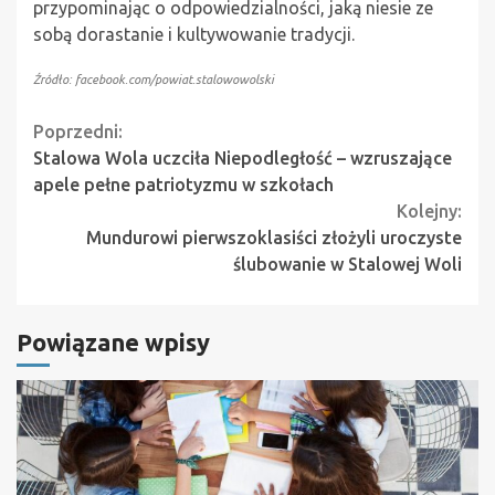
przypominając o odpowiedzialności, jaką niesie ze
sobą dorastanie i kultywowanie tradycji.
Źródło: facebook.com/powiat.stalowowolski
Continue
Poprzedni:
Stalowa Wola uczciła Niepodległość – wzruszające
Reading
apele pełne patriotyzmu w szkołach
Kolejny:
Mundurowi pierwszoklasiści złożyli uroczyste
ślubowanie w Stalowej Woli
Powiązane wpisy