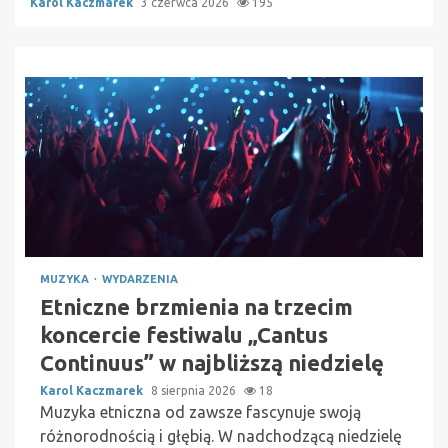
Karol Kaczmarek
3 czerwca 2026
195
MUZYKA
WYDARZENIA
Etniczne brzmienia na trzecim
koncercie festiwalu „Cantus
Continuus” w najbliższą niedzielę
Karol Kaczmarek
8 sierpnia 2026
18
Muzyka etniczna od zawsze fascynuje swoją
różnorodnością i głębią. W nadchodzącą niedzielę