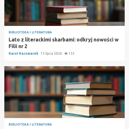
BIBLIOTEKA I LITERATURA
Lato z literackimi skarbami: odkryj nowości w
Filii nr 2
Karol Kaczmarek
15 lipca 2026
153
BIBLIOTEKA I LITERATURA