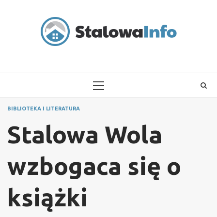
Skip
to
content
PRIMARY
MENU
BIBLIOTEKA I LITERATURA
Stalowa Wola
wzbogaca się o
książki