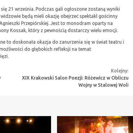
 się 21 września. Podczas gali ogłoszone zostaną wyniki
 widzowie będą mieli okazję obejrzeć spektakl gościnny
gnieszki Przepiórskiej. Jest to monodram oparty na
ony Kossak, który z pewnością dostarczy wielu emocji.
 to doskonała okazja do zanurzenia się w świat teatru i
i możliwości do głębokich refleksji na temat
ęzi.
Kolejny:
w
XIX Krakowski Salon Poezji: Różewicz w Obliczu
Wojny w Stalowej Woli