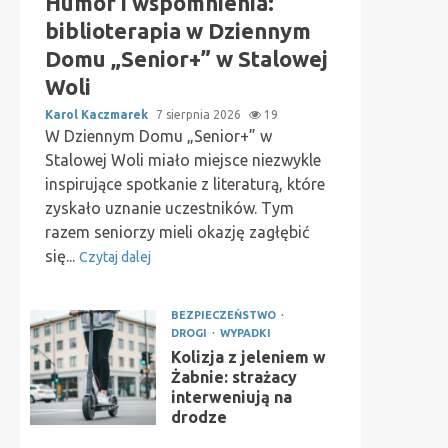
Humor i wspomnienia:
biblioterapia w Dziennym
Domu „Senior+” w Stalowej
Woli
Karol Kaczmarek
7 sierpnia 2026
19
W Dziennym Domu „Senior+” w
Stalowej Woli miało miejsce niezwykle
inspirujące spotkanie z literaturą, które
zyskało uznanie uczestników. Tym
razem seniorzy mieli okazję zagłębić
się...
Czytaj dalej
BEZPIECZEŃSTWO
DROGI
WYPADKI
Kolizja z jeleniem w
Żabnie: strażacy
interweniują na
drodze