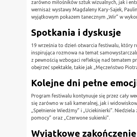
zarówno miłośników sztuk wizualnych, jak i ent
wernisaż wystawy Magdaleny Kary-Sajek, Pauliny 
wyjątkowym pokazem tanecznym „Wir” w wykon
Spotkania i dyskusje
19 września to dzień otwarcia festiwalu, który 
inspirująca rozmowa na temat samowystarczalnoś
z pewnością wzbogaci refleksję nad tematem 
obejrzeć spektakle, takie jak „Męczeństwo Piot
Kolejne dni pełne emocj
Program festiwalu kontynuuje się przez cały w
się zarówno w sali kameralnej, jak i widowisko
„Spełnienie Wiedźmy” i „Uciekinierki”. Niedziela z
pomocy” oraz „Czerwone sukienki”.
Wyjątkowe zakończenie