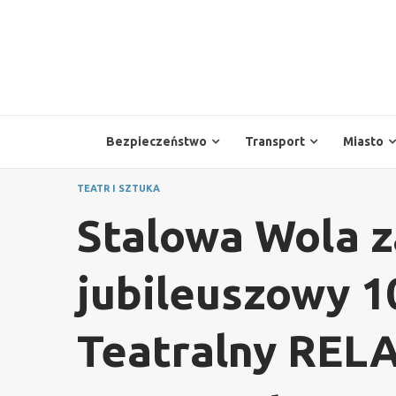
Skip
to
content
Bezpieczeństwo
Transport
Miasto
TEATR I SZTUKA
Stalowa Wola z
jubileuszowy 1
Teatralny REL