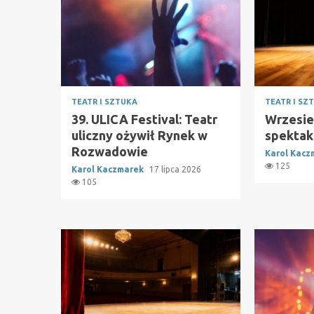
TEATR I SZTUKA
TEATR I SZ
39. ULICA Festival: Teatr
Wrzesie
uliczny ożywił Rynek w
spektak
Rozwadowie
Karol Kac
125
Karol Kaczmarek
17 lipca 2026
105