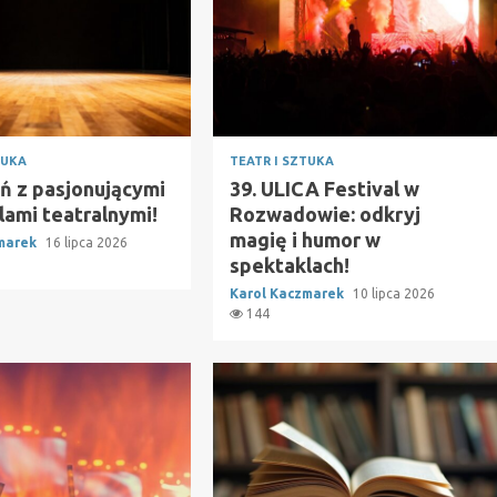
TUKA
TEATR I SZTUKA
ń z pasjonującymi
39. ULICA Festival w
lami teatralnymi!
Rozwadowie: odkryj
magię i humor w
zmarek
16 lipca 2026
spektaklach!
Karol Kaczmarek
10 lipca 2026
144