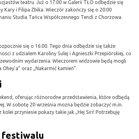
uzjastów teatru. Już o 17:00 w Galerii TŁO odbędzie się
Kary i Filipa Żbika. Wieczór zakończy się o 20:00
aniu Studia Tańca Współczesnego Tendi z Chorzowa.
rozpocznie się o 16:00. Tego dnia odbędzie się także
ci z udziałem Karoliny Sulej i Agnieszki Przepiórskiej, co
przewodnim wydarzenia. Wieczorem widzowie będą mogli
ra Ohey’a” oraz „Nakarmić kamień”.
i
eekend, oferując różnorodne przedstawienia, które odbędą
wej. W sobotę 20 września można będzie zobaczyć m.in.
 kolei przyniesie pokazy takie jak „Hej Siri! Potrzebuję
 festiwalu