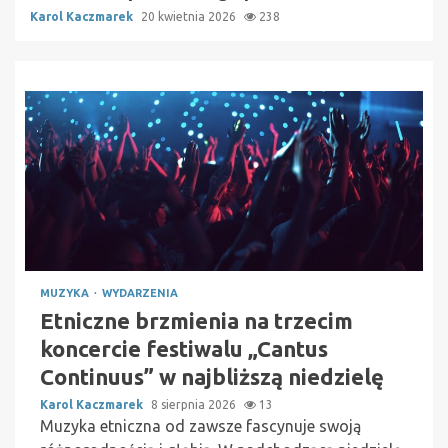
Karol Kaczmarek
20 kwietnia 2026
238
MUZYKA
WYDARZENIA
Etniczne brzmienia na trzecim
koncercie festiwalu „Cantus
Continuus” w najbliższą niedzielę
Karol Kaczmarek
8 sierpnia 2026
13
Muzyka etniczna od zawsze fascynuje swoją