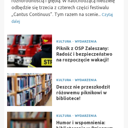
różnorodnością i głębią. W nadchodzącą niedzielę
odbędzie się trzecia z czterech części festiwalu
„Cantus Continuus”. Tym razem na scenie...
Czytaj
dalej
KULTURA
WYDARZENIA
Piknik z OSP Zaleszany:
Radość i bezpieczeństwo
na rozpoczęcie wakacji!
KULTURA
WYDARZENIA
Deszcz nie przeszkodził
różowemu piknikowi w
bibliotece!
KULTURA
WYDARZENIA
Humor i wspomnienia: