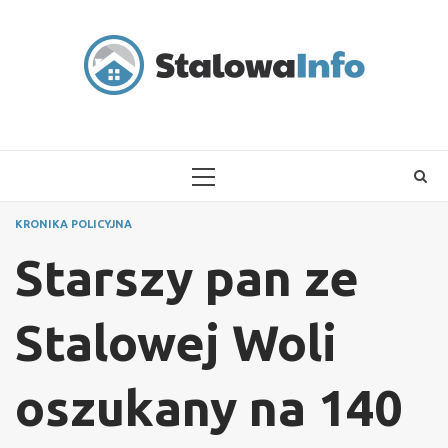
Skip
to
content
PRIMARY
MENU
KRONIKA POLICYJNA
Starszy pan ze
Stalowej Woli
oszukany na 140