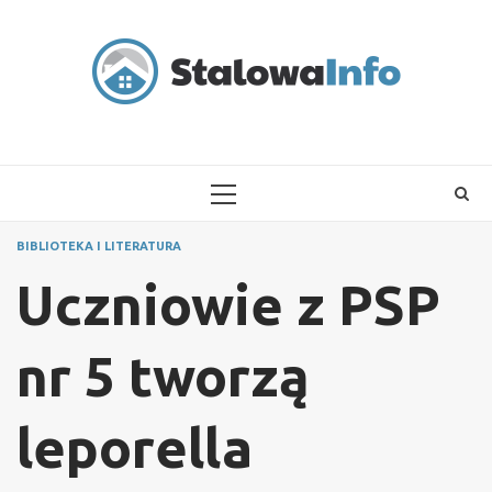
Skip
to
content
PRIMARY
MENU
BIBLIOTEKA I LITERATURA
Uczniowie z PSP
nr 5 tworzą
leporella