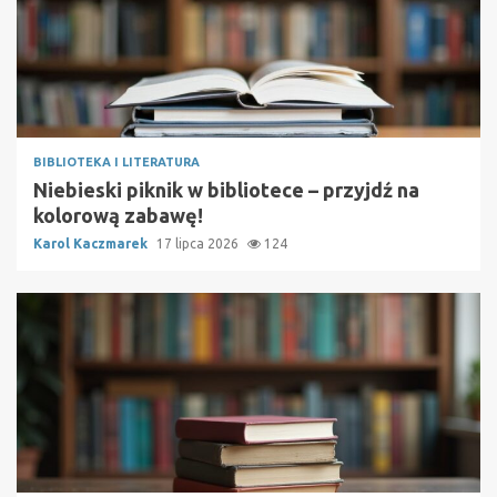
BIBLIOTEKA I LITERATURA
Niebieski piknik w bibliotece – przyjdź na
kolorową zabawę!
Karol Kaczmarek
17 lipca 2026
124