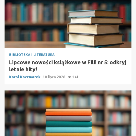
BIBLIOTEKA I LITERATURA
Lipcowe nowości książkowe w Filii nr 5: odkryj
letnie hity!
Karol Kaczmarek
10 lipca 2026
141