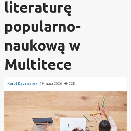
literaturę
popularno-
naukową w
Multitece
Karol Kaczmarek
19 maja 2026
228