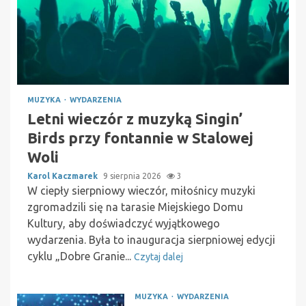
MUZYKA
WYDARZENIA
Letni wieczór z muzyką Singin’
Birds przy fontannie w Stalowej
Woli
Karol Kaczmarek
9 sierpnia 2026
3
W ciepły sierpniowy wieczór, miłośnicy muzyki
zgromadzili się na tarasie Miejskiego Domu
Kultury, aby doświadczyć wyjątkowego
wydarzenia. Była to inauguracja sierpniowej edycji
cyklu „Dobre Granie...
Czytaj dalej
MUZYKA
WYDARZENIA