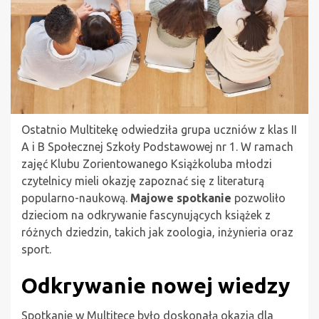
Ostatnio Multitekę odwiedziła grupa uczniów z klas II
A i B Społecznej Szkoły Podstawowej nr 1. W ramach
zajęć Klubu Zorientowanego Książkoluba młodzi
czytelnicy mieli okazję zapoznać się z literaturą
popularno-naukową.
Majowe spotkanie
pozwoliło
dzieciom na odkrywanie fascynujących książek z
różnych dziedzin, takich jak zoologia, inżynieria oraz
sport.
Odkrywanie nowej wiedzy
Spotkanie w Multitece było doskonałą okazją dla