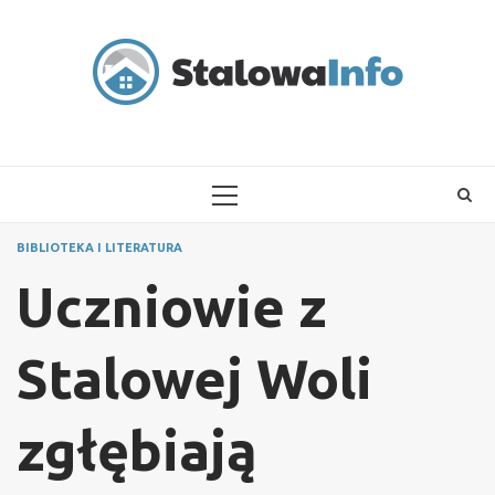
Skip
to
content
PRIMARY
MENU
BIBLIOTEKA I LITERATURA
Uczniowie z
Stalowej Woli
zgłębiają