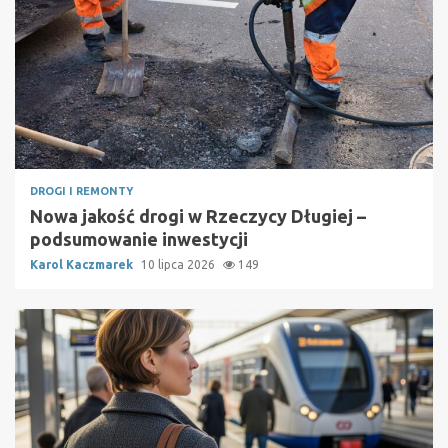
DROGI I REMONTY
Nowa jakość drogi w Rzeczycy Długiej –
podsumowanie inwestycji
Karol Kaczmarek
10 lipca 2026
149