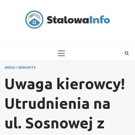
Skip
to
content
PRIMARY
MENU
DROGI I REMONTY
Uwaga kierowcy!
Utrudnienia na
ul. Sosnowej z