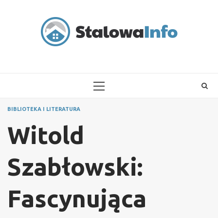
Skip
to
content
PRIMARY
MENU
BIBLIOTEKA I LITERATURA
Witold
Szabłowski:
Fascynująca