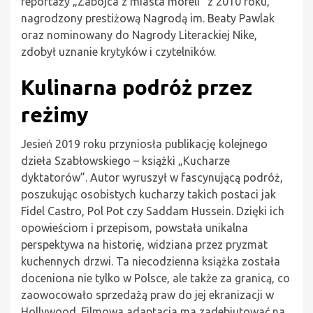
reportaży „Zabójca z miasta moreli” z 2010 roku,
nagrodzony prestiżową Nagrodą im. Beaty Pawlak
oraz nominowany do Nagrody Literackiej Nike,
zdobył uznanie krytyków i czytelników.
Kulinarna podróż przez
reżimy
Jesień 2019 roku przyniosła publikację kolejnego
dzieła Szabłowskiego – książki „Kucharze
dyktatorów”. Autor wyruszył w fascynującą podróż,
poszukując osobistych kucharzy takich postaci jak
Fidel Castro, Pol Pot czy Saddam Hussein. Dzięki ich
opowieściom i przepisom, powstała unikalna
perspektywa na historię, widziana przez pryzmat
kuchennych drzwi. Ta niecodzienna książka została
doceniona nie tylko w Polsce, ale także za granicą, co
zaowocowało sprzedażą praw do jej ekranizacji w
Hollywood. Filmowa adaptacja ma zadebiutować na