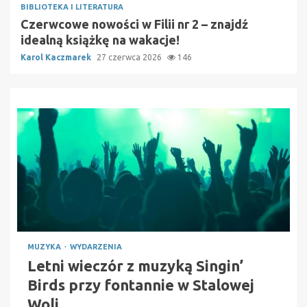
BIBLIOTEKA I LITERATURA
Czerwcowe nowości w Filii nr 2 – znajdź
idealną książkę na wakacje!
Karol Kaczmarek
27 czerwca 2026
146
MUZYKA
WYDARZENIA
Letni wieczór z muzyką Singin’
Birds przy fontannie w Stalowej
Woli