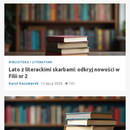
BIBLIOTEKA I LITERATURA
Lato z literackimi skarbami: odkryj nowości w
Filii nr 2
Karol Kaczmarek
15 lipca 2026
161