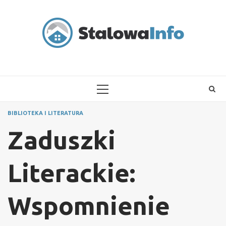
Skip
to
content
PRIMARY
MENU
BIBLIOTEKA I LITERATURA
Zaduszki
Literackie:
Wspomnienie