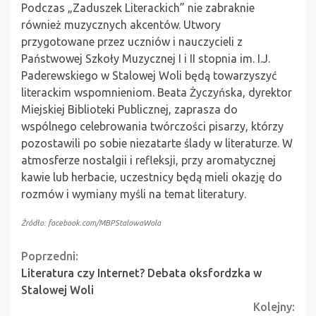
Podczas „Zaduszek Literackich” nie zabraknie
również muzycznych akcentów. Utwory
przygotowane przez uczniów i nauczycieli z
Państwowej Szkoły Muzycznej I i II stopnia im. I.J.
Paderewskiego w Stalowej Woli będą towarzyszyć
literackim wspomnieniom. Beata Życzyńska, dyrektor
Miejskiej Biblioteki Publicznej, zaprasza do
wspólnego celebrowania twórczości pisarzy, którzy
pozostawili po sobie niezatarte ślady w literaturze. W
atmosferze nostalgii i refleksji, przy aromatycznej
kawie lub herbacie, uczestnicy będą mieli okazję do
rozmów i wymiany myśli na temat literatury.
Źródło: facebook.com/MBPStalowaWola
Continue
Poprzedni:
Literatura czy Internet? Debata oksfordzka w
Reading
Stalowej Woli
Kolejny: