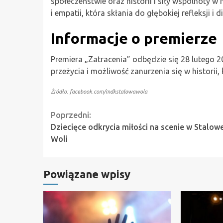
społeczeństwie oraz historii i siły wspólnoty w n
i empatii, która skłania do głębokiej refleksji i d
Informacje o premierze
Premiera „Zatracenia” odbędzie się 28 lutego 
przeżycia i możliwość zanurzenia się w historii,
Źródło: facebook.com/mdkstalowawola
Continue
Poprzedni:
Dziecięce odkrycia miłości na scenie w Stalowe
Reading
Woli
Powiązane wpisy