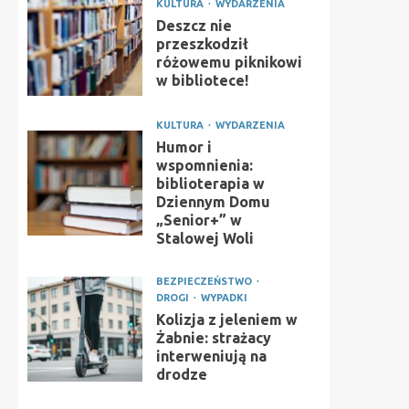
KULTURA
WYDARZENIA
Deszcz nie
przeszkodził
różowemu piknikowi
w bibliotece!
KULTURA
WYDARZENIA
Humor i
wspomnienia:
biblioterapia w
Dziennym Domu
„Senior+” w
Stalowej Woli
BEZPIECZEŃSTWO
DROGI
WYPADKI
Kolizja z jeleniem w
Żabnie: strażacy
interweniują na
drodze