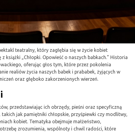
ktakl teatralny, który zagłębia się w życie kobiet
 z książki „Chłopki. Opowieść o naszych babkach.” Historia
owackiego, oferując głos tym, które przez pokolenia
nie realiów życia naszych babek i prababek, żyjących w
aniczeń oraz głęboko zakorzenionych wierzeń.
i
ów, przedstawiając ich obrzędy, pieśni oraz specyficzną
takich jak pamiętniki chłopskie, przyśpiewki czy modlitwy,
niach kobiet. Tematyka obejmuje małżeństwo,
potrzebę zrozumienia, wspólnoty i chwil radości, które