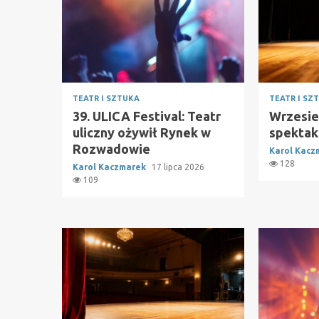
TEATR I SZTUKA
TEATR I SZ
39. ULICA Festival: Teatr
Wrzesie
uliczny ożywił Rynek w
spektak
Rozwadowie
Karol Kac
128
Karol Kaczmarek
17 lipca 2026
109