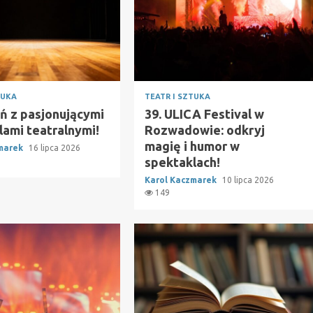
TUKA
TEATR I SZTUKA
ń z pasjonującymi
39. ULICA Festival w
lami teatralnymi!
Rozwadowie: odkryj
magię i humor w
zmarek
16 lipca 2026
spektaklach!
Karol Kaczmarek
10 lipca 2026
149