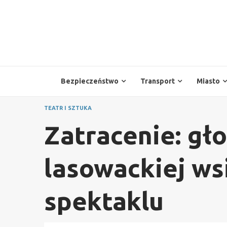
Skip
to
content
Bezpieczeństwo
Transport
Miasto
TEATR I SZTUKA
Zatracenie: gło
lasowackiej w
spektaklu