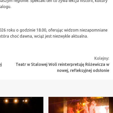
aszym regionie. Spektakl ten to żywa lekcja historii, kultury
ialogu.
2026 roku o godzinie 18.00, oferując widzom niezapomniane
 która choć dawna, wciąż jest niezwykle aktualna.
Kolejny:
j
Teatr w Stalowej Woli reinterpretuję Różewicza w
nowej, refleksyjnej odsłonie