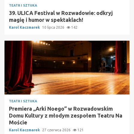
TEATR I SZTUKA
39. ULICA Festival w Rozwadowie: odkryj
magię i humor w spektaklach!
Karol Kaczmarek
10 lipca 2026
142
TEATR I SZTUKA
Premiera „Arki Noego” w Rozwadowskim
Domu Kultury z młodym zespołem Teatru Na
Moście
Karol Kaczmarek
27 czerwca 2026
121