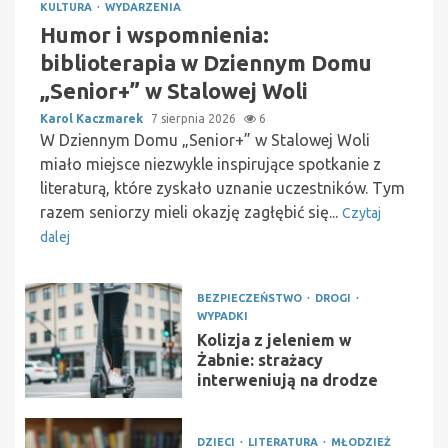
KULTURA
WYDARZENIA
Humor i wspomnienia:
biblioterapia w Dziennym Domu
„Senior+” w Stalowej Woli
Karol Kaczmarek
7 sierpnia 2026
6
W Dziennym Domu „Senior+” w Stalowej Woli
miało miejsce niezwykle inspirujące spotkanie z
literaturą, które zyskało uznanie uczestników. Tym
razem seniorzy mieli okazję zagłębić się...
Czytaj
dalej
BEZPIECZEŃSTWO
DROGI
WYPADKI
Kolizja z jeleniem w
Żabnie: strażacy
interweniują na drodze
DZIECI
LITERATURA
MŁODZIEŻ