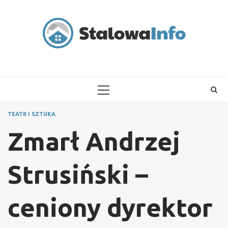
Skip
to
content
PRIMARY
MENU
TEATR I SZTUKA
Zmarł Andrzej
Strusiński –
ceniony dyrektor