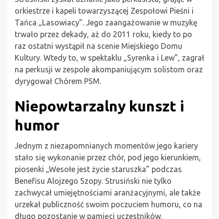
orkiestrze i kapeli towarzyszącej Zespołowi Pieśni i
Tańca „Lasowiacy”. Jego zaangażowanie w muzykę
trwało przez dekady, aż do 2011 roku, kiedy to po
raz ostatni wystąpił na scenie Miejskiego Domu
Kultury. Wtedy to, w spektaklu „Syrenka i Lew”, zagrał
na perkusji w zespole akompaniującym solistom oraz
dyrygował Chórem PSM.
Niepowtarzalny kunszt i
humor
Jednym z niezapomnianych momentów jego kariery
stało się wykonanie przez chór, pod jego kierunkiem,
piosenki „Wesołe jest życie staruszka” podczas
Benefisu Alojzego Szopy. Strusiński nie tylko
zachwycał umiejętnościami aranżacyjnymi, ale także
urzekał publiczność swoim poczuciem humoru, co na
długo pozostanie w pamięci uczestników.