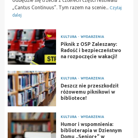
odbędzie się trzecia z czterech części festiwalu
„Cantus Continuus”. Tym razem na scenie...
Czytaj
dalej
KULTURA
WYDARZENIA
Piknik z OSP Zaleszany:
Radość i bezpieczeństwo
na rozpoczęcie wakacji!
KULTURA
WYDARZENIA
Deszcz nie przeszkodził
różowemu piknikowi w
bibliotece!
KULTURA
WYDARZENIA
Humor i wspomnienia:
biblioterapia w Dziennym
Domu „Senior+” w