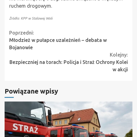
ruchem drogowym.
Źródło: KPP w Stalowej Woli
Continue
Poprzedni:
Młodzież w pułapce uzależnień – debata w
Reading
Bojanowie
Kolejny:
Bezpieczniej na torach: Policja i Straż Ochrony Kolei
w akcji
Powiązane wpisy