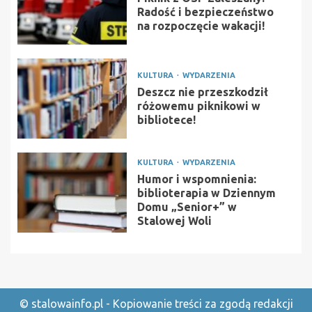
Radość i bezpieczeństwo
na rozpoczęcie wakacji!
KULTURA
WYDARZENIA
Deszcz nie przeszkodził
różowemu piknikowi w
bibliotece!
KULTURA
WYDARZENIA
Humor i wspomnienia:
biblioterapia w Dziennym
Domu „Senior+” w
Stalowej Woli
© stalowainfo.pl - Kopiowanie treści za zgodą redakcji