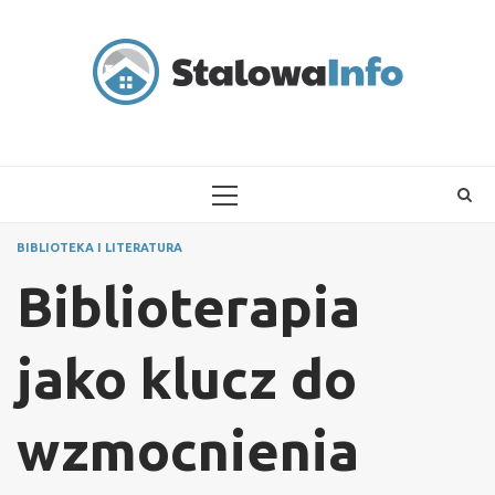
Skip
to
content
PRIMARY
MENU
BIBLIOTEKA I LITERATURA
Biblioterapia
jako klucz do
wzmocnienia