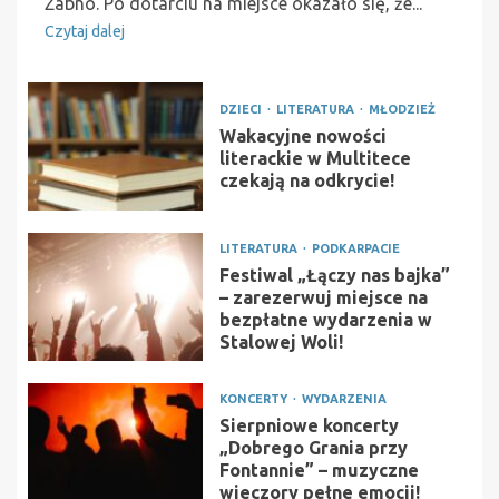
Żabno. Po dotarciu na miejsce okazało się, że...
Czytaj dalej
DZIECI
LITERATURA
MŁODZIEŻ
Wakacyjne nowości
literackie w Multitece
czekają na odkrycie!
LITERATURA
PODKARPACIE
Festiwal „Łączy nas bajka”
– zarezerwuj miejsce na
bezpłatne wydarzenia w
Stalowej Woli!
KONCERTY
WYDARZENIA
Sierpniowe koncerty
„Dobrego Grania przy
Fontannie” – muzyczne
wieczory pełne emocji!