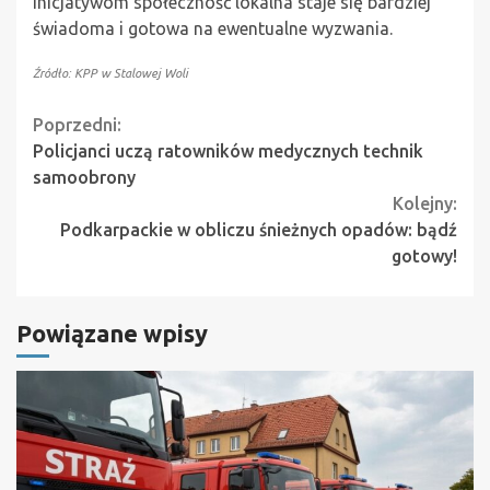
inicjatywom społeczność lokalna staje się bardziej
świadoma i gotowa na ewentualne wyzwania.
Źródło: KPP w Stalowej Woli
Continue
Poprzedni:
Policjanci uczą ratowników medycznych technik
Reading
samoobrony
Kolejny:
Podkarpackie w obliczu śnieżnych opadów: bądź
gotowy!
Powiązane wpisy