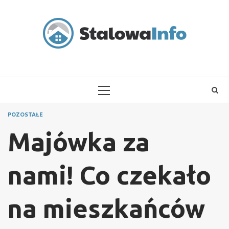
Skip
to
content
PRIMARY
MENU
POZOSTAŁE
Majówka za
nami! Co czekało
na mieszkańców