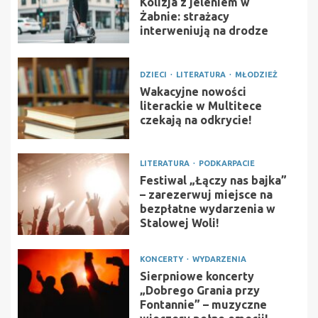
Kolizja z jeleniem w
Żabnie: strażacy
interweniują na drodze
DZIECI
LITERATURA
MŁODZIEŻ
Wakacyjne nowości
literackie w Multitece
czekają na odkrycie!
LITERATURA
PODKARPACIE
Festiwal „Łączy nas bajka”
– zarezerwuj miejsce na
bezpłatne wydarzenia w
Stalowej Woli!
KONCERTY
WYDARZENIA
Sierpniowe koncerty
„Dobrego Grania przy
Fontannie” – muzyczne