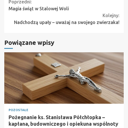
Continue
Poprzedni:
Magia świąt w Stalowej Woli
Reading
Kolejny:
Nadchodzą upały – uważaj na swojego zwierzaka!
Powiązane wpisy
POZOSTAŁE
Pożegnanie ks. Stanisława Półchłopka –
kapłana, budowniczego i opiekuna wspólnoty