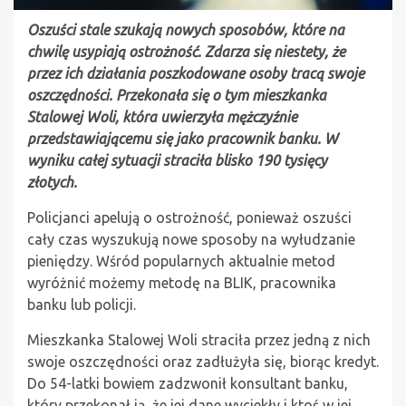
Oszuści stale szukają nowych sposobów, które na
chwilę usypiają ostrożność. Zdarza się niestety, że
przez ich działania poszkodowane osoby tracą swoje
oszczędności. Przekonała się o tym mieszkanka
Stalowej Woli, która uwierzyła mężczyźnie
przedstawiającemu się jako pracownik banku. W
wyniku całej sytuacji straciła blisko 190 tysięcy
złotych.
Policjanci apelują o ostrożność, ponieważ oszuści
cały czas wyszukują nowe sposoby na wyłudzanie
pieniędzy. Wśród popularnych aktualnie metod
wyróżnić możemy metodę na BLIK, pracownika
banku lub policji.
Mieszkanka Stalowej Woli straciła przez jedną z nich
swoje oszczędności oraz zadłużyła się, biorąc kredyt.
Do 54-latki bowiem zadzwonił konsultant banku,
który przekonał ją, że jej dane wyciekły i ktoś w jej